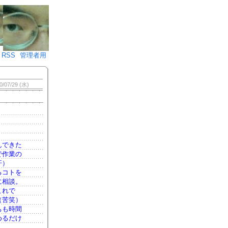
♪)÷2
RSS
管理者用
0/07/29 (水)
んできた
で作業の
汗）
るコトを
に相談。
これで
（苦笑）
ちも時間
めるだけ