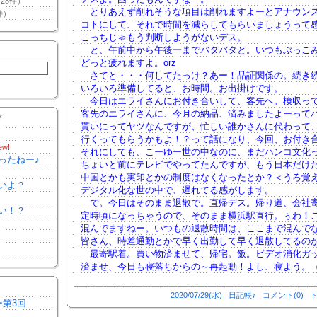
28件）
とりあえず削れそうな項目は削れますよーとアナウン
件）
コトにして、それで時間を減らしてもらいましょうって
こっちじゃもう判断しようがないデス。
と、午前中から午後一までバタバタと。いつもぶっこ
どっと疲れますよ。orz
さてと・・・何してたっけ？あー！品証関係の。続き
いろいろ準備してると、お時間。お出掛けです。
今日はエライさんにお付き合いして、客先へ。検収っ
客先のエライさんに、今月の納品、済みましたよーって
Y
貰いにってヤツなんですが、忙しい誰かさんに代わって
行くってもらうかもよ！？って話になり、今回、お付き
ew!
それにしても、こーゆー世の中なのに、まだハンコ文化
ったねー♪
ちょいと前にテレビでやってたんですが、もう日本だけ
中国とかも実印とかの制度はなくなったとか？＜うろ覚
いよ？
デジタル化な世の中で、遅れてる感がします。
で。今日はそのまま退散で。直帰デス。帰り道、会社
い！？
定時頃になっちゃうので、そのまま横浜駅直行。ぅわ！
混んでますねー。いつもの退散時間は、ここまで混んで
皆さん、時差通勤とかで早く出勤して早く退散してるの
最寄駅着。買い物済ませて、帰宅。飯。ビデオ消化ガ
済ませ、今日も寝落ちからの～再起動！よし、寝よう。
2020/07/29(水)
日記帳♪
コメント(0)
ト
ー第3回