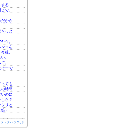
スする
感じで。
みだから
続きっと
てヤツ。
ハンコを
、今後、
合い。
って。
だそーで
え
寄っても
この時間
ないのに
かしら？
ッツリと
（笑）
ラックバック(0)