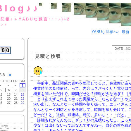
Blog♪♪
BUな日記帳♪＋YABUな戯言･･･
g♪♪
YABUな世界へ♪
最新
DATE :
202
見積と検収
»
6.8
ED
THU
FRI
SAT
午前中、品証関係の資料を整理してると、突然舞い込
-
-
-
1
作業時間の見積依頼。って、内容は？ざっくりと電話口
5
6
7
8
概要を聞いただけで、時間だせと？情報が少な過ぎ！（
12
13
14
15
19
20
21
22
とりあえずこれまでやった実績から、なんとなーくや
26
27
28
29
洗い出し、なんとなーく時間を割り振って、エライさん
-
-
-
-
なんとなーく利益とかを考慮して、時間を振り分けて、
どーだ！と、送信。即連絡。時間、多いな・・・だと。
詳細もわからんのに、ざっくりの見積なんだし、こっ
少なくは出せないって話なんですがねー。自分の首を絞
972件）
デスよ。困ったもんですなー。