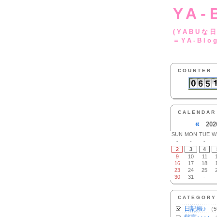
YA-
(YA
＝YA-Blo
COUNTER
CALENDAR
«
202
SUN
MON
TUE
W
-
-
-
2
3
4
9
10
11
16
17
18
23
24
25
30
31
-
CATEGORY
日記帳♪
（5