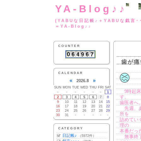
YA-Blog♪♪
(YABUな日記帳♪＋
＝YA-Blog♪♪
COUNTER
歯が痛
CALENDAR
«
»
2026.8
SUN
MON
TUE
WED
THU
FRI
SAT
9時起床
-
-
-
-
-
-
1
す。
2
3
4
5
6
7
8
9
10
11
12
13
14
15
歯医者へ
16
17
18
19
20
21
22
先週、あ
23
24
25
26
27
28
29
所を
30
31
-
-
-
-
-
詰めてい
理の
CATEGORY
本番だっ
日記帳♪
（5972件）
無事終了