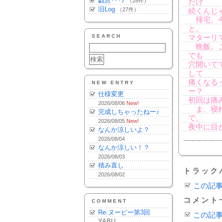
戯言･･･♪
（28件）
だけ
旧Log
（27件）
続くんじ
帰宅。今
と。
SEARCH
マターリ
晩飯。こ
でも
穴開いて
して
痛くなる
NEW ENTRY
ー？
仕様変更
初回は痛
2026/08/06
New!
ま、寝れ
完成しちゃったねー♪
で。
2026/08/05
New!
夜中に目
なんか涼しいよ？
2026/08/04
なんか涼しい！？
2026/08/03
積み直し
トラック
2026/08/02
この記
コメント
COMMENT
Re:ヌーピー第3回
この記
YABU