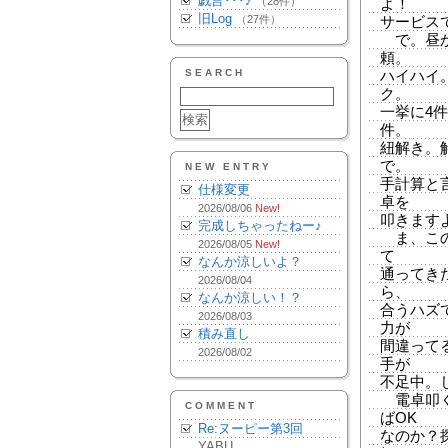
戯言･･･♪
（28件）
よ！
旧Log
（27件）
サービス
で。昼か
頼。
SEARCH
ハイハイ
ク。
一挙に4
件。
紐解き。
で。
NEW ENTRY
手計算と
仕様変更
卓を
2026/08/06
New!
叩きます
完成しちゃったねー♪
ま、この
2026/08/05
New!
て
なんか涼しいよ？
通ってき
2026/08/04
ら、
なんか涼しい！？
合うハズ
2026/08/03
力が
積み直し
間違って
2026/08/02
手が
不足中。
電卓叩く
COMMENT
ばOK
Re:ヌーピー第3回
なのか？探
YABU