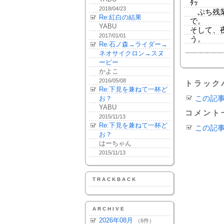
ﾀｯ
2018/04/23
ぷち残業
Re:紅白の結果
で。
YABU
そして、
2017/01/01
う。
Re:石ノ森→ライダー→
ネオサイクロン→スヌ
ーピー
かよこ
2016/05/08
トラック
Re:下見を兼ねて一杯ど
お？
この記
YABU
コメント
2015/11/13
Re:下見を兼ねて一杯ど
この記
お？
はーちゃん
2015/11/13
TRACKBACK
ARCHIVE
2026年08月
（6件）