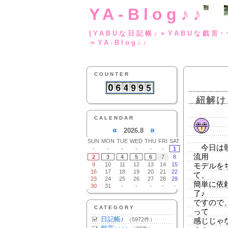
YA-Blog♪♪
(YABUな日記帳♪＋
＝YA-Blog♪♪
COUNTER
紐解け
CALENDAR
«
»
2026.8
SUN
MON
TUE
WED
THU
FRI
SAT
今日は朝
-
-
-
-
-
-
1
流用
2
3
4
5
6
7
8
9
10
11
12
13
14
15
モデルを
16
17
18
19
20
21
22
て、
23
24
25
26
27
28
29
簡単に依
30
31
-
-
-
-
-
了♪
ですので
CATEGORY
って
日記帳♪
（5972件）
感じじゃ