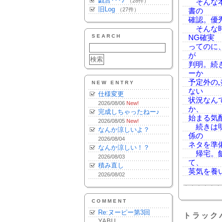
戯言･･･♪
（28件）
そんな本
旧Log
（27件）
書の
確認。優
そんな時
SEARCH
NG確実
ってのに
が
判明。続
ーか
予定外の
NEW ENTRY
ない
仕様変更
状況なん
2026/08/06
New!
か、
完成しちゃったねー♪
始まる気配
2026/08/05
New!
続きは明
なんか涼しいよ？
係の
2026/08/04
ネタを準
なんか涼しい！？
帰宅。飯
2026/08/03
て、
積み直し
英気を養
2026/08/02
COMMENT
Re:ヌーピー第3回
トラック
YABU