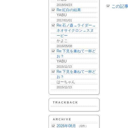
2018/04/23
この記
Re:紅白の結果
YABU
2017/01/01
Re:石ノ森→ライダー→
ネオサイクロン→スヌ
ーピー
かよこ
2016/05/08
Re:下見を兼ねて一杯ど
お？
YABU
2015/11/13
Re:下見を兼ねて一杯ど
お？
はーちゃん
2015/11/13
TRACKBACK
ARCHIVE
2026年08月
（6件）