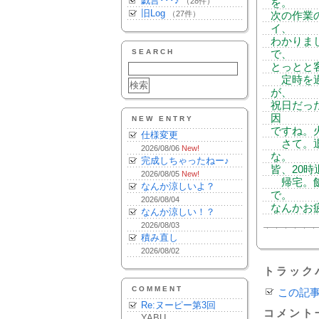
戯言･･･♪
（28件）
を。
旧Log
（27件）
次の作業
イ、
わかりま
SEARCH
で、
とっとと
定時を過
が、
祝日だっ
因
NEW ENTRY
ですね。
仕様変更
さて。退
2026/08/06
New!
な。
完成しちゃったねー♪
皆、20
2026/08/05
New!
帰宅。飯
なんか涼しいよ？
で。
2026/08/04
なんかお
なんか涼しい！？
2026/08/03
積み直し
2026/08/02
トラック
COMMENT
この記
Re:ヌーピー第3回
コメント
YABU