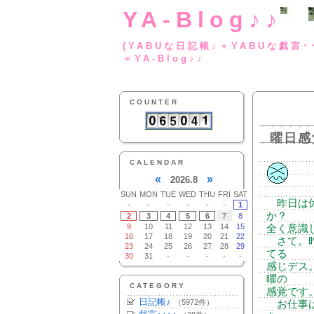
YA-Blog♪♪
(YABUな日記帳♪＋
＝YA-Blog♪♪
COUNTER
曜日感
CALENDAR
«
»
2026.8
SUN
MON
TUE
WED
THU
FRI
SAT
昨日は休
-
-
-
-
-
-
1
か？
2
3
4
5
6
7
8
9
10
11
12
13
14
15
全く意識
16
17
18
19
20
21
22
さて。昨
23
24
25
26
27
28
29
てる
30
31
-
-
-
-
-
感じデス
曜の
CATEGORY
感覚です。
日記帳♪
（5972件）
お仕事は