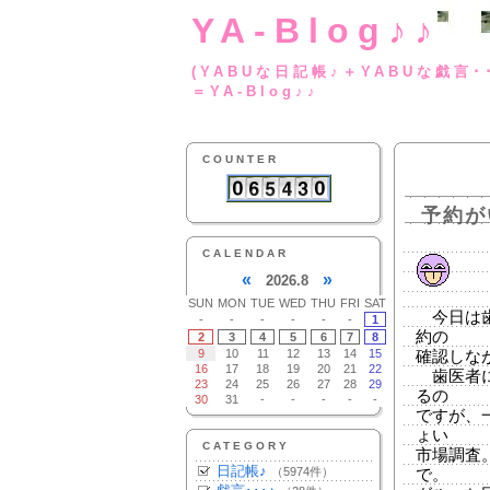
YA-Blog♪♪
(YABUな日記帳♪＋
＝YA-Blog♪♪
COUNTER
予約が
CALENDAR
«
»
2026.8
SUN
MON
TUE
WED
THU
FRI
SAT
今日は歯
-
-
-
-
-
-
1
約の
2
3
4
5
6
7
8
9
10
11
12
13
14
15
確認しな
16
17
18
19
20
21
22
歯医者に
23
24
25
26
27
28
29
るの
30
31
-
-
-
-
-
ですが、
ょい
CATEGORY
市場調査
日記帳♪
（5974件）
で。