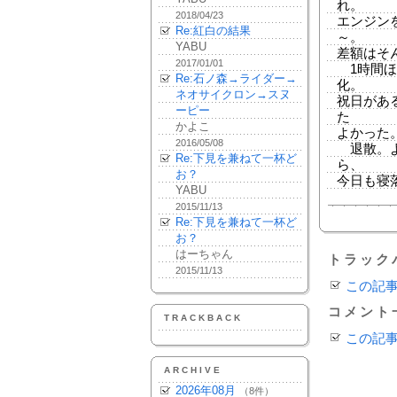
れ。
2018/04/23
エンジン
Re:紅白の結果
～。
YABU
差額はそ
2017/01/01
1時間ほ
Re:石ノ森→ライダー→
化。
ネオサイクロン→スヌ
祝日があ
ーピー
た
かよこ
よかった
2016/05/08
退散。よ
Re:下見を兼ねて一杯ど
ら、
お？
今日も寝
YABU
2015/11/13
Re:下見を兼ねて一杯ど
お？
はーちゃん
トラック
2015/11/13
この記
コメント
TRACKBACK
この記
ARCHIVE
2026年08月
（8件）