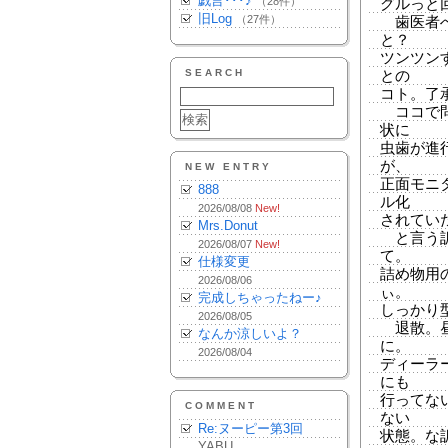
戯言･･･♪
（28件）
グルっと
旧Log
（27件）
歯医者へ
と？
ツンツン
SEARCH
との
コト。了
ココで問
状に
虫歯が進
が、
NEW ENTRY
正面モニ
888
ル化
2026/08/08
New!
されてい
Mrs.Donut
と言う訳
2026/08/07
New!
て。
仕様変更
詰め物用
2026/08/06
ぃ。
完成しちゃったねー♪
しっかり
2026/08/05
退散。昼
なんか涼しいよ？
に。
2026/08/04
ディーラ
にも
行ってな
COMMENT
ない
Re:ヌーピー第3回
状態。な
YABU