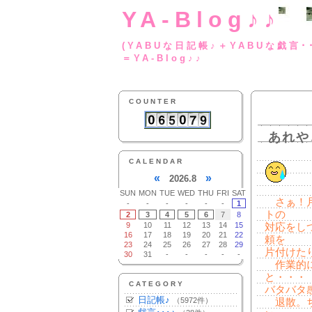
YA-Blog♪♪
(YABUな日記帳♪＋
＝YA-Blog♪♪
COUNTER
あれや
CALENDAR
«
»
2026.8
SUN
MON
TUE
WED
THU
FRI
SAT
さぁ！月
-
-
-
-
-
-
1
トの
2
3
4
5
6
7
8
9
10
11
12
13
14
15
対応をし
16
17
18
19
20
21
22
頼を
23
24
25
26
27
28
29
片付けた
30
31
-
-
-
-
-
作業的に
と・・・
CATEGORY
バタバタ
日記帳♪
（5972件）
退散。ち