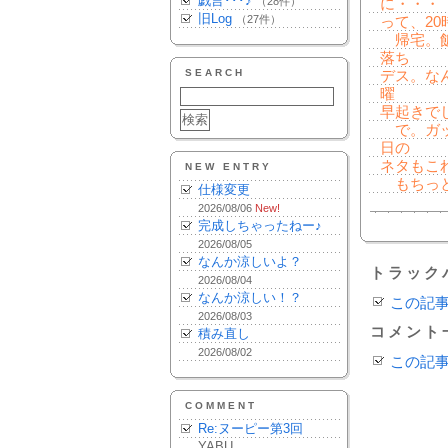
戯言･･･♪
（28件）
に・・・
旧Log
（27件）
って、2
帰宅。飯
落ち
SEARCH
デス。なん
曜
早起きで
で。ガッ
日の
ネタもこ
NEW ENTRY
もちっと
仕様変更
2026/08/06
New!
完成しちゃったねー♪
2026/08/05
なんか涼しいよ？
トラック
2026/08/04
なんか涼しい！？
この記
2026/08/03
コメント
積み直し
2026/08/02
この記
COMMENT
Re:ヌーピー第3回
YABU