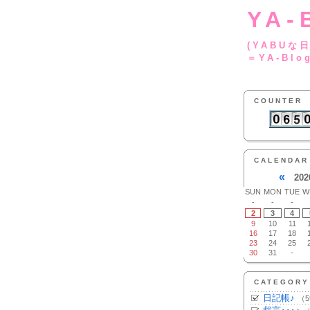
YA-
(YA
＝YA-Blo
COUNTER
CALENDAR
«
202
SUN
MON
TUE
W
-
-
-
2
3
4
9
10
11
16
17
18
23
24
25
30
31
-
CATEGORY
日記帳♪
（5