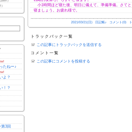
28件）
小1時間ほど寝た後、明日に備えて、準備準備。さてと
件）
寝ましょう。お疲れ様で。
2021/03/21(日)
日記帳♪
コメント(0)
ト
トラックバック一覧
この記事にトラックバックを送信する
Y
コメント一覧
この記事にコメントを投稿する
ew!
ったねー♪
ew!
いよ？
い！？
ー第3回