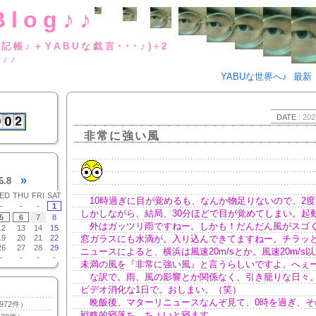
Blog♪♪
BUな日記帳♪＋YABUな戯言･･･
g♪♪
YABUな世界へ♪
最新
DATE :
202
非常に強い風
»
6.8
ED
THU
FRI
SAT
10時過ぎに目が覚めるも、なんか物足りないので、2度
-
-
-
1
しかしながら、結局、30分ほどで目が覚めてしまい。起
5
6
7
8
外はガッツリ雨ですねー。しかも！だんだん風がスゴ
12
13
14
15
19
20
21
22
窓ガラスにも水滴が。入り込んできてますねー。チラッ
26
27
28
29
ニュースによると、横浜は風速20m/sとか。風速20m/s以上
-
-
-
-
未満の風を『非常に強い風』と言うらしいですよ。へぇ
な訳で。雨、風の影響とか関係なく、引き籠りな日々
ビデオ消化な1日で。おしまい。（笑）
晩飯後、マターリニュースなんぞ見て、0時を過ぎ、そ
972件）
戦略的寝落ち。ちょいと寝ます。