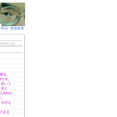
♪)÷2
RSS
管理者用
1/03/21 (日)
寝を。
動です。
く吹いて
と見た
30m/s
ー。
。今日も
のまま