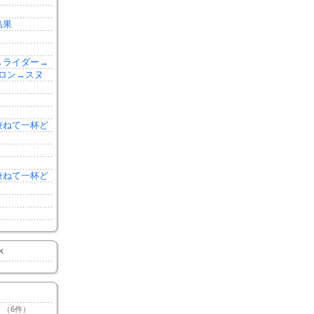
結果
森→ライダー→
ロン→スヌ
を兼ねて一杯ど
を兼ねて一杯ど
K
（6件）