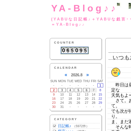
YA-Blog♪♪
(YABUな日記帳♪＋
＝YA-Blog♪♪
COUNTER
いつも
CALENDAR
«
»
2026.8
SUN
MON
TUE
WED
THU
FRI
SAT
昨日は昼
-
-
-
-
-
-
1
定な
2
3
4
5
6
7
8
9
10
11
12
13
14
15
天気もよ
16
17
18
19
20
21
22
さて。お
23
24
25
26
27
28
29
て。
30
31
-
-
-
-
-
でも次が
り。
CATEGORY
ま、まだ
日記帳♪
（5972件）
そんな時