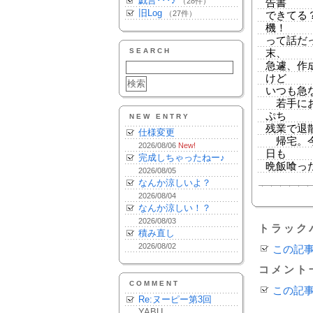
戯言･･･♪
（28件）
告書
旧Log
（27件）
できてる
機！
って話だ
SEARCH
末、
急遽、作
けど
いつも急
若手にお
ぷち
NEW ENTRY
残業で退
仕様変更
帰宅。今
2026/08/06
New!
日も
完成しちゃったねー♪
晩飯喰った
2026/08/05
なんか涼しいよ？
2026/08/04
なんか涼しい！？
2026/08/03
トラック
積み直し
2026/08/02
この記
コメント
COMMENT
この記
Re:ヌーピー第3回
YABU