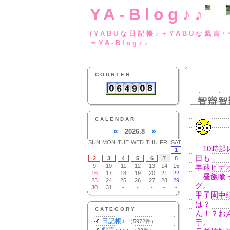
YA-Blog♪♪
(YABUな日記帳♪＋
＝YA-Blog♪♪
COUNTER
智辯智
CALENDAR
«
»
2026.8
SUN
MON
TUE
WED
THU
FRI
SAT
10時起
-
-
-
-
-
-
1
日も
2
3
4
5
6
7
8
9
10
11
12
13
14
15
早速ビデ
16
17
18
19
20
21
22
昼飯喰っ
23
24
25
26
27
28
29
グ。
30
31
-
-
-
-
-
甲子園中
は？
CATEGORY
ん！？お
日記帳♪
（5972件）
手。