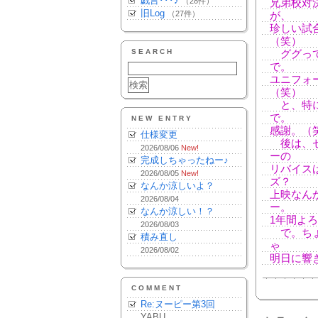
戯言･･･♪
（28件）
兄弟校対
旧Log
（27件）
が、
珍しい試
（笑）
SEARCH
ググって
で。
ユニフォ
（笑）
と、特に
で。
NEW ENTRY
感謝。（
仕様変更
後は、セ
2026/08/06
New!
ーの
完成しちゃったねー♪
リバイス
2026/08/05
New!
ズ？
なんか涼しいよ？
上映なん
2026/08/04
ー。
なんか涼しい！？
1年間よ
2026/08/03
で。ちょ
積み直し
ゃ
2026/08/02
明日に響
COMMENT
Re:ヌーピー第3回
YABU