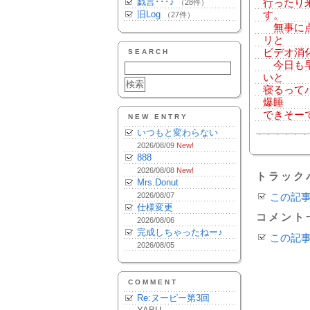
戯言･･･♪
行ったり
（28件）
旧Log
す。
（27件）
無事に点
リと
ビデオ消
SEARCH
今日も早
いと
寝るって
爆睡
できそー
NEW ENTRY
いつもと変わらない
2026/08/09
New!
888
2026/08/08
New!
トラック
Mrs.Donut
2026/08/07
この記
仕様変更
コメント
2026/08/06
完成しちゃったねー♪
この記
2026/08/05
COMMENT
Re:ヌーピー第3回