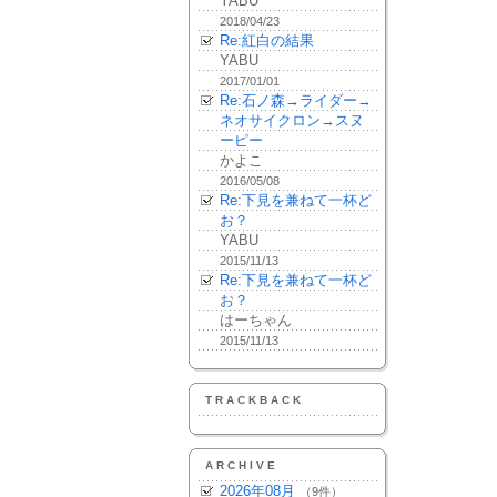
YABU
2018/04/23
Re:紅白の結果
YABU
2017/01/01
Re:石ノ森→ライダー→
ネオサイクロン→スヌ
ーピー
かよこ
2016/05/08
Re:下見を兼ねて一杯ど
お？
YABU
2015/11/13
Re:下見を兼ねて一杯ど
お？
はーちゃん
2015/11/13
TRACKBACK
ARCHIVE
2026年08月
（9件）