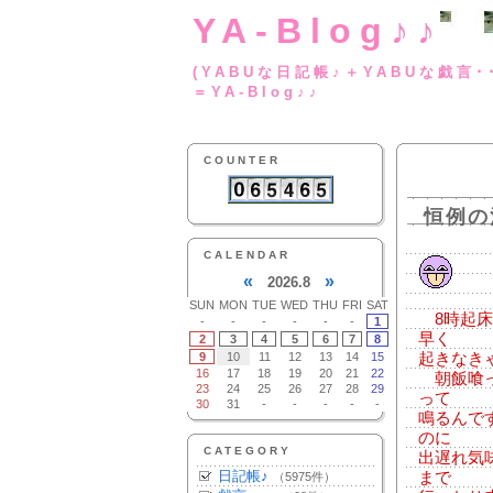
YA-Blog♪♪
(YABUな日記帳♪＋
＝YA-Blog♪♪
COUNTER
恒例の
CALENDAR
«
»
2026.8
SUN
MON
TUE
WED
THU
FRI
SAT
8時起床
-
-
-
-
-
-
1
早く
2
3
4
5
6
7
8
9
10
11
12
13
14
15
起きなき
16
17
18
19
20
21
22
朝飯喰っ
23
24
25
26
27
28
29
って
30
31
-
-
-
-
-
鳴るんで
のに
CATEGORY
出遅れ気
日記帳♪
まで
（5975件）