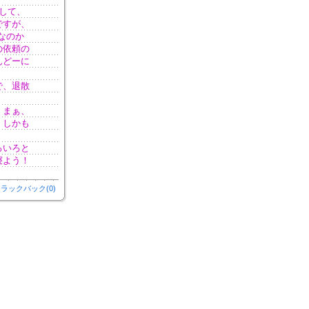
して、
ですが、
なのか
の依頼の
んどーに
で、退散
 まぁ、
、しかも
ろいろと
寝よう！
ラックバック(0)