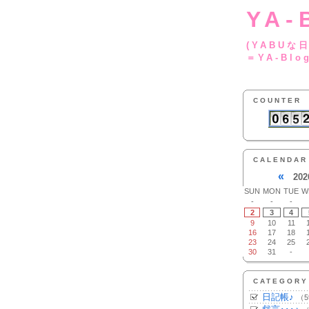
YA-
(YA
＝YA-Blo
COUNTER
CALENDAR
«
202
SUN
MON
TUE
W
-
-
-
2
3
4
9
10
11
16
17
18
23
24
25
30
31
-
CATEGORY
日記帳♪
（5