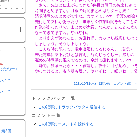
28件）
さて。先ほど仕上がってきた3件目は明日のお楽しみに
件）
時間まとめますか。月報の時間まとめはサクッと終了。
請求時間のまとめがですね、カオスで。orz 予算の都合
先行して支払があったり、事細かく作業時間を分けてと
作業があったりで、まとめが大変。なんか、どんどんめ
なってきてますね。やれやれ。
とりあえず終わった。お疲れ様。ガッツリ残業したの
しましょう。そうしましょう。
こんな時に限って、電車遅延してるじゃん。（苦笑）
Y
来た電車に乗るだけとは言え、混んじゃうしー。帰りの
遅めの時間帯に混んでるのは、余計に疲れますよ。orz
ew!
帰宅。飯喰ったら・・・寝落ち。夜中に目が覚め、い
ったねー♪
やっつけると、もう朝も近い。ヤバイねー。眠いねー。
いよ？
2021/10/21(木)
日記帳♪
コメント(0)
ト
い！？
トラックバック一覧
この記事にトラックバックを送信する
コメント一覧
この記事にコメントを投稿する
ー第3回