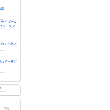
結果
森→ライダー→
ロン→スヌ
を兼ねて一杯ど
を兼ねて一杯ど
K
（6件）