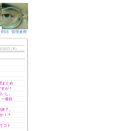
♪)÷2
RSS
管理者用
1/10/21 (木)
間まとめ
ですが！
悪いし、
、一発目
。
事終了。
てか！？
てコト