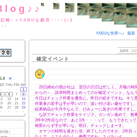
Blog♪♪
BUな日記帳♪＋YABUな戯言･･･
g♪♪
YABUな世界へ♪
最新
DATE :
202
確定イベント
»
6.8
ED
THU
FRI
SAT
20日締めの我が社は、翌日の21日は忙しく。月報の時
-
-
-
1
からの～、請求時間まとめってのが確定イベント。なん
5
6
7
8
今日はチェック作業を優先に。昨日の続きですね。キリ
12
13
14
15
19
20
21
22
作業者の若手は手が早いので、追い付け追い越せですし
26
27
28
29
結果納品が今月中なんで、びみょーに急ぎの作業ですし
-
-
-
-
な訳でチェック作業をケイゾク。ガンガン進めて、無
3件中2件目なので、あと1件・・・って、もうできたっ
相変わらず手が早いな。明日、チェックしまーす。
オヤツの時間を過ぎた頃、終了したのですが、2件目っ
972件）
なんで、ミスも少なく。優秀ですね。スバラシイ。