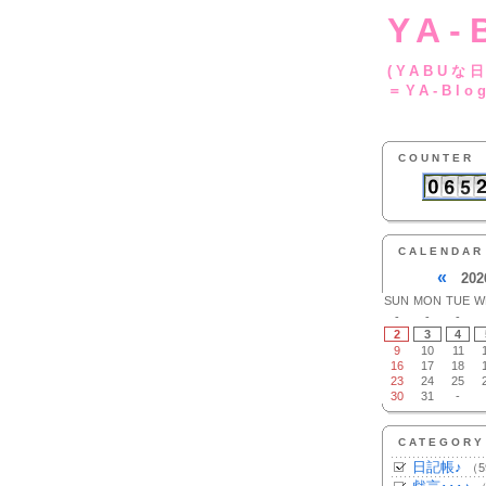
YA-
(YA
＝YA-Blo
COUNTER
CALENDAR
«
202
SUN
MON
TUE
W
-
-
-
2
3
4
9
10
11
16
17
18
23
24
25
30
31
-
CATEGORY
日記帳♪
（5