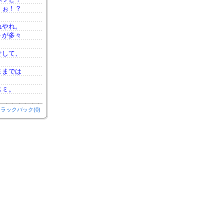
。ぉ！？
れやれ。
トが多々
そして、
ままでは
スミ。
ラックバック(0)