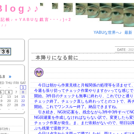
Blog♪♪
BUな日記帳♪＋YABUな戯言･･･
g♪♪
YABUな世界へ♪
最新
DATE :
202
本降りになる前に
»
6.8
ED
THU
FRI
SAT
今日は朝から作業見積と月報関係の処理等を済ませて
-
-
-
1
今週も張り切ってチェック作業やりますか♪ってな感じで
5
6
7
8
開始。3件目のチェックも無事に終わり、これでひと通り
12
13
14
15
19
20
21
22
チェック終了。チェック直しも終わってとのコトで、再
26
27
28
29
開始。これでワンスルー終了。納品できますね。
-
-
-
-
引き続き、NG対応案を。残念ながら3件中3件すべてN
NG回避案を作成しなければならない訳で。変更したら変
チェック作業が発生。ま、まだ依頼がないので、明日以
ぷち残業で退散デス。
972件）
今日は夕方から大雨って噂でしたが、雨は・・・ポツ