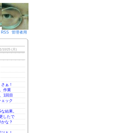
♪)÷2
RSS
管理者用
1/10/25 (月)
、さぁ！
、作業
、1回目
チェック
Gな結果。
更したで
降かな？
ポツと！