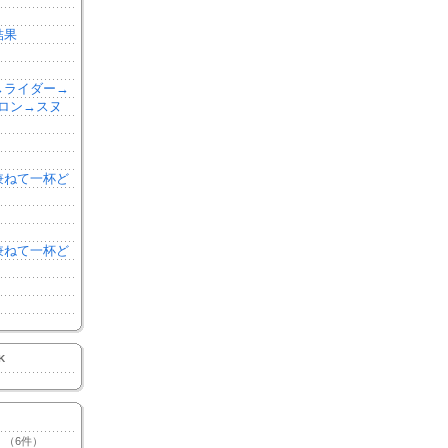
結果
森→ライダー→
ロン→スヌ
を兼ねて一杯ど
を兼ねて一杯ど
K
（6件）