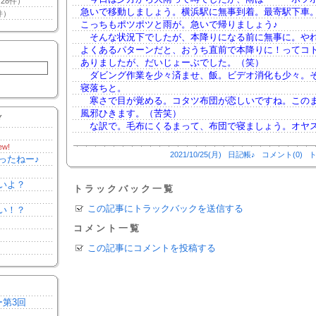
28件）
急いで移動しましょう。横浜駅に無事到着。最寄駅下車
件）
こっちもポツポツと雨が。急いで帰りましょう♪
そんな状況下でしたが、本降りになる前に無事に。や
よくあるパターンだと、おうち直前で本降りに！ってコ
ありましたが、だいじょーぶでした。（笑）
ダビング作業を少々済ませ、飯。ビデオ消化も少々。
寝落ちと。
寒さで目が覚める。コタツ布団が恋しいですね。この
風邪ひきます。（苦笑）
Y
な訳で。毛布にくるまって、布団で寝ましょう。オヤ
ew!
2021/10/25(月)
日記帳♪
コメント(0)
ト
ったねー♪
いよ？
トラックバック一覧
この記事にトラックバックを送信する
い！？
コメント一覧
この記事にコメントを投稿する
ー第3回