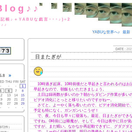
Blog♪♪
BUな日記帳♪＋YABUな戯言･･･
g♪♪
YABUな世界へ♪
最新
DATE :
202
日またぎが
»
6.8
ED
THU
FRI
SAT
10時過ぎ起床。10時前後だと早起きと言われるのはお
-
-
-
1
早起きなので、朝飯もいただきましょう。
5
6
7
8
土日は録画数が多いのか？朝からダビング作業が多い
12
13
14
15
19
20
21
22
ビデオ消化にとっとと移りたいのですがねー。
26
27
28
29
さてと。よーやく落ち着いたので、ビデオ消化開始で
-
-
-
-
予定も特になく。ガンガンいこうぜ！
で、夜。今日も早々に寝落ち。最近、日またぎができ
ですね。0時前には睡魔が。そして、今日は夜中に目が覚
ですが、まだ眠い。なかなか再起動できずに、グダグダ
972件）
で。よーやく行動再開。明日の準備をしなきゃ！とい