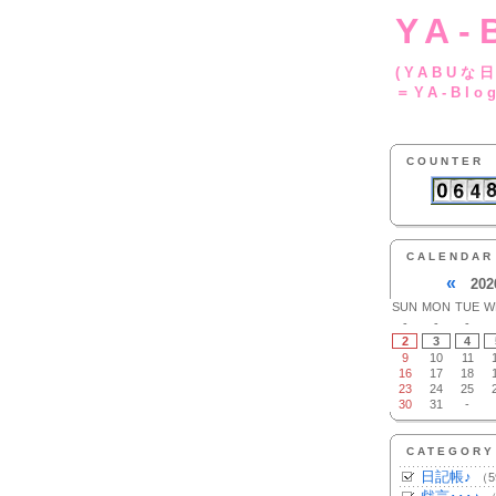
YA-
(YA
＝YA-Blo
COUNTER
CALENDAR
«
202
SUN
MON
TUE
W
-
-
-
2
3
4
9
10
11
16
17
18
23
24
25
30
31
-
CATEGORY
日記帳♪
（5