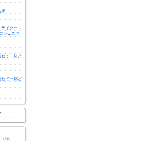
結果
森→ライダー→
ロン→スヌ
を兼ねて一杯ど
を兼ねて一杯ど
K
（6件）