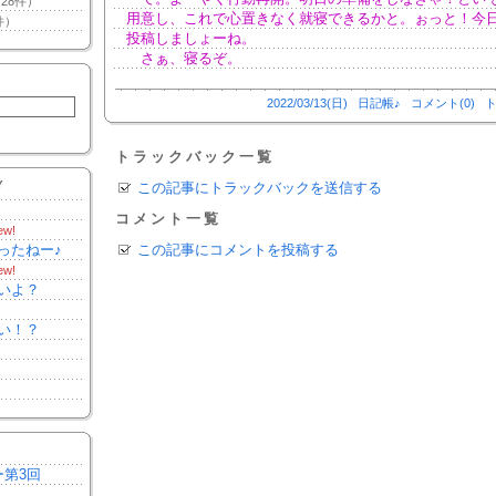
28件）
用意し、これで心置きなく就寝できるかと。ぉっと！今
件）
投稿しましょーね。
さぁ、寝るぞ。
2022/03/13(日)
日記帳♪
コメント(0)
ト
トラックバック一覧
Y
この記事にトラックバックを送信する
コメント一覧
ew!
ったねー♪
この記事にコメントを投稿する
ew!
いよ？
い！？
ー第3回