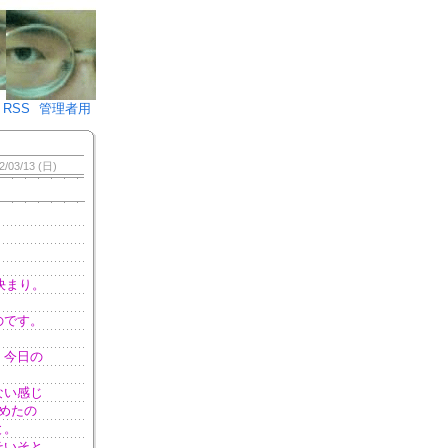
♪)÷2
RSS
管理者用
2/03/13 (日)
決まり。
のです。
。今日の
ない感じ
めたの
と。
そいそと