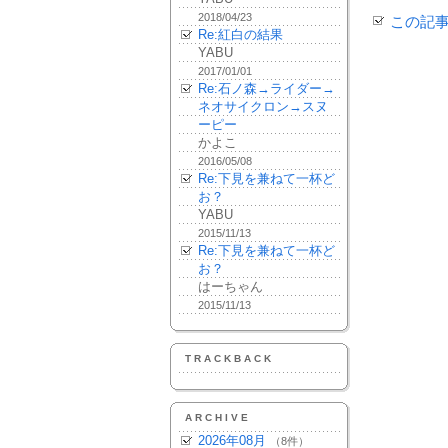
2018/04/23
この記
Re:紅白の結果
YABU
2017/01/01
Re:石ノ森→ライダー→
ネオサイクロン→スヌ
ーピー
かよこ
2016/05/08
Re:下見を兼ねて一杯ど
お？
YABU
2015/11/13
Re:下見を兼ねて一杯ど
お？
はーちゃん
2015/11/13
TRACKBACK
ARCHIVE
2026年08月
（8件）