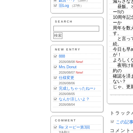
戯言･･･♪
（28件）
減らさな
旧Log
（27件）
昼飯。オ
ー!!の
10周年
SEARCH
ーか
周年を数
す。
と言って
続。
今日も早
NEW ENTRY
が！
888
よろしく
2026/08/08
New!
夜明け前
Mrs.Donut
約の
2026/08/07
New!
確認を済ま
仕様変更
ない？
2026/08/06
じゃ、更
完成しちゃったねー♪
2026/08/05
なんか涼しいよ？
2026/08/04
トラック
COMMENT
この記
Re:ヌーピー第3回
コメント
YABU