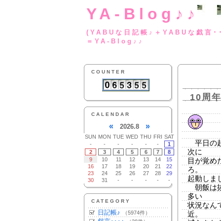
YA-Blog♪♪
(YABUな日記帳♪＋
＝YA-Blog♪♪
COUNTER
10周
CALENDAR
«
»
2026.8
SUN
MON
TUE
WED
THU
FRI
SAT
平日の起
-
-
-
-
-
-
1
次に
2
3
4
5
6
7
8
9
10
11
12
13
14
15
目が覚め
16
17
18
19
20
21
22
ろ。
23
24
25
26
27
28
29
起動しま
30
31
-
-
-
-
-
朝飯は抜
多い
CATEGORY
状況なん
日記帳♪
（5974件）
近。