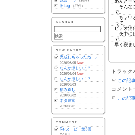
戯言･･･♪
（28件）
めんどー
旧Log
（27件）
そんなこ
で。
ちょいと
SEARCH
って
ビデオ消
夜中に目
で、
早く寝ま
NEW ENTRY
完成しちゃったねー♪
2026/08/05
New!
なんか涼しいよ？
トラック
2026/08/04
New!
なんか涼しい！？
この記
2026/08/03
コメント
積み直し
2026/08/02
この記
ネタ豊富
2026/08/01
COMMENT
Re:ヌーピー第3回
YABU