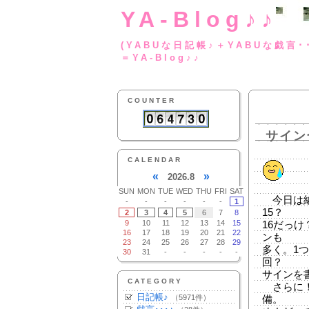
YA-Blog♪♪
(YABUな日記帳♪＋
＝YA-Blog♪♪
COUNTER
サイン
CALENDAR
«
»
2026.8
SUN
MON
TUE
WED
THU
FRI
SAT
今日は納
-
-
-
-
-
-
1
15？
2
3
4
5
6
7
8
9
10
11
12
13
14
15
16だっ
16
17
18
19
20
21
22
ンも
23
24
25
26
27
28
29
多く。1つ
30
31
-
-
-
-
-
回？
サインを
CATEGORY
さらに！
日記帳♪
（5971件）
備。