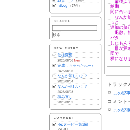
戯言･･･♪
（28件）
最後にデ
旧Log
（27件）
納期
間に合い
なんか疲
SEARCH
っと
追加の修
退散。飯
バタ
したもん
目が覚め
NEW ENTRY
団で
仕様変更
横になります
2026/08/06
New!
完成しちゃったねー♪
2026/08/05
なんか涼しいよ？
2026/08/04
トラック
なんか涼しい！？
2026/08/03
この記
積み直し
コメント
2026/08/02
この記
COMMENT
Re:ヌーピー第3回
YABU