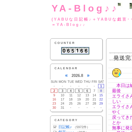
YA-Blog♪♪
(YABUな日記帳♪＋
＝YA-Blog♪♪
COUNTER
発送完
CALENDAR
«
»
2026.8
SUN
MON
TUE
WED
THU
FRI
SAT
本日は納
-
-
-
-
-
-
1
最後
2
3
4
5
6
7
8
9
10
11
12
13
14
15
エライさ
16
17
18
19
20
21
22
しい
23
24
25
26
27
28
29
エライさ
30
31
-
-
-
-
-
やく
戻ってき
CATEGORY
とか
日記帳♪
（5972件）
無事に発