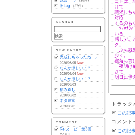
戯言･･･♪
（28件）
コトは、
旧Log
（27件）
けて
請求しち
対応
SEARCH
するのも
ｿﾉﾊﾅｼﾊ
いる
感じで。
ク。
ぷち残業
NEW ENTRY
少々。
完成しちゃったねー♪
寝落ち前
2026/08/05
New!
夜明け前
なんか涼しいよ？
さて
2026/08/04
New!
明日に備
なんか涼しい！？
2026/08/03
積み直し
2026/08/02
ネタ豊富
トラック
2026/08/01
この記
コメント
COMMENT
Re:ヌーピー第3回
この記
YABU