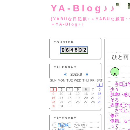
YA-Blog♪♪
(YABUな日記帳♪＋
＝YA-Blog♪♪
COUNTER
ひと雨
CALENDAR
«
»
2026.8
SUN
MON
TUE
WED
THU
FRI
SAT
今日は昨
-
-
-
-
-
-
1
少々
2
3
4
5
6
7
8
9
10
11
12
13
14
15
肌寒い感
16
17
18
19
20
21
22
そろ
23
24
25
26
27
28
29
衣替えで
30
31
-
-
-
-
-
さてと。
修正
CATEGORY
依頼。も
日記帳♪
（5971件）
って