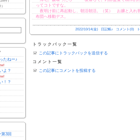
28件）
ってコトですな。
件）
夜明け前に再起動し、朝活朝活。（笑） お嬢と入れ
布団へ移動デス。
2022/10/14(金)
日記帳♪
コメント(0)
ト
トラックバック一覧
Y
この記事にトラックバックを送信する
ったねー♪
コメント一覧
ew!
いよ？
この記事にコメントを投稿する
ew!
い！？
ー第3回