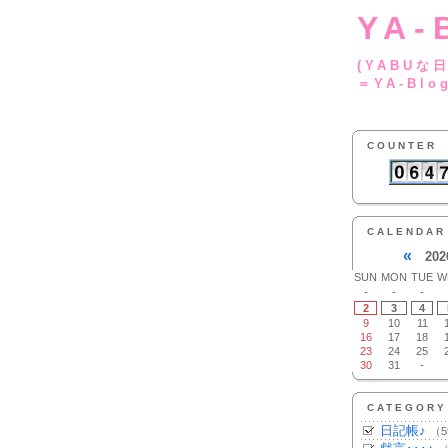
YA-
(YA
＝YA-Blo
COUNTER
CALENDAR
«
202
SUN
MON
TUE
W
-
-
-
2
3
4
9
10
11
16
17
18
23
24
25
30
31
-
CATEGORY
日記帳♪
（5