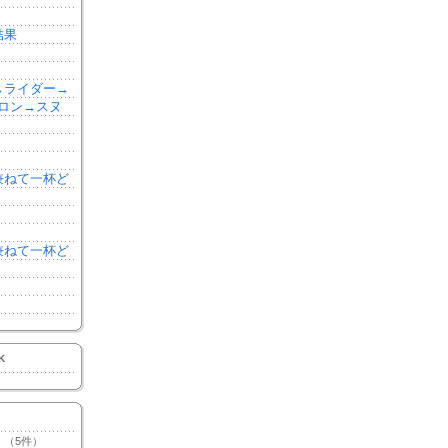
結果
森→ライダー→
ロン→スヌ
を兼ねて一杯ど
を兼ねて一杯ど
K
（5件）