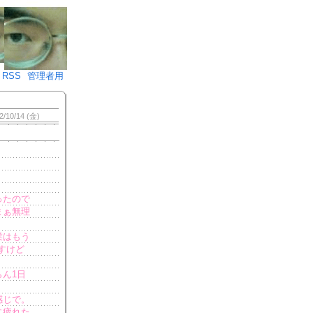
♪)÷2
RSS
管理者用
2/10/14 (金)
ったので
まぁ無理
業はもう
すけど
ん1日
感じで。
に疲れた