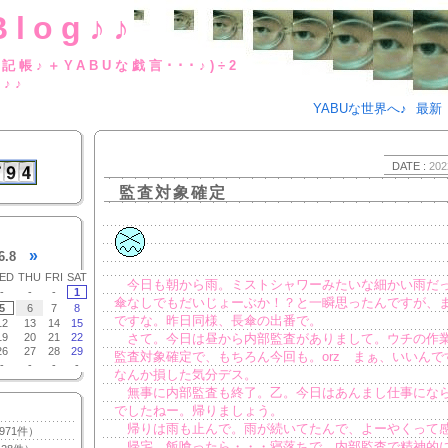
Blog♪♪
BUな日記帳♪＋YABUな戯言･･･
g♪♪
YABUな世界へ♪
最新
DATE :
202
監査対象確定
»
6.8
ED
THU
FRI
SAT
今日も朝から雨。ミストシャワーみたいな細かい雨だ
-
-
-
1
傘なしでもだいじょーぶか！？と一瞬思ったんですが、
5
6
7
8
ですな。昨日同様、長傘の出番で。
12
13
14
15
19
20
21
22
さて。今日は昼から内部監査がありまして。ウチの作
26
27
28
29
監査対象確定で、もちろん今回も。orz まぁ、いいんで
-
-
-
-
なんか損した気分デス。
無事に内部監査も終了。乙。今日はあんまし仕事になら
でしたねー。帰りましょう。
帰りは雨も止んで。雨が続いてたんで、よーやくって
971件）
帰宅。飯喰ったら・・・寝落ちで。内部監査で精神的