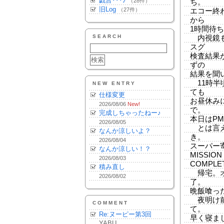
戯言･･･♪
（28件）
ち。
旧Log
（27件）
エコー終
から
1時間待ち
SEARCH
内視鏡も
スグ
検査結果
ずの
結果を聞
11時半
NEW ENTRY
ても
仕様変更
お昼休み
2026/08/06
New!
で。
完成しちゃったねー♪
本日はP
2026/08/05
とは言え
なんか涼しいよ？
き。
2026/08/04
スーパー
なんか涼しい！？
MISSION
2026/08/03
COMPL
積み直し
帰宅。オ
2026/08/02
了。
晩飯喰った
夜明け前
COMMENT
て。
Re:ヌーピー第3回
早く寝ま
YABU