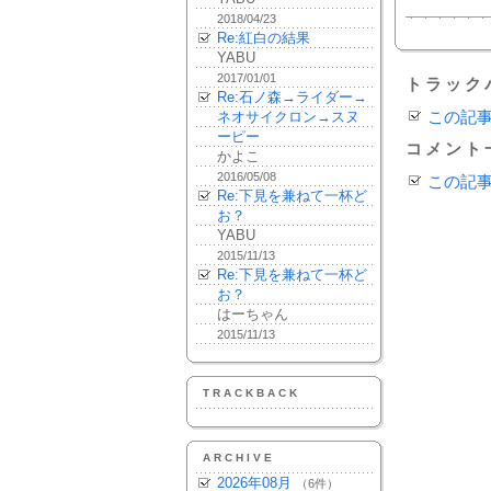
2018/04/23
Re:紅白の結果
YABU
2017/01/01
トラック
Re:石ノ森→ライダー→
ネオサイクロン→スヌ
この記
ーピー
コメント
かよこ
2016/05/08
この記
Re:下見を兼ねて一杯ど
お？
YABU
2015/11/13
Re:下見を兼ねて一杯ど
お？
はーちゃん
2015/11/13
TRACKBACK
ARCHIVE
2026年08月
（6件）