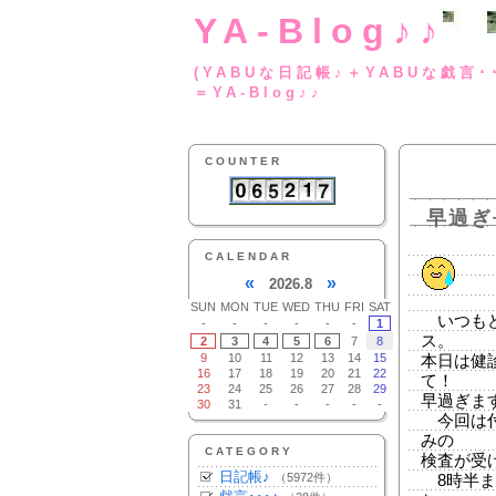
YA-Blog♪♪
(YABUな日記帳♪＋
＝YA-Blog♪♪
COUNTER
早過ぎ
CALENDAR
«
»
2026.8
SUN
MON
TUE
WED
THU
FRI
SAT
いつもど
-
-
-
-
-
-
1
ス。
2
3
4
5
6
7
8
9
10
11
12
13
14
15
本日は健
16
17
18
19
20
21
22
て！
23
24
25
26
27
28
29
早過ぎま
30
31
-
-
-
-
-
今回は付
みの
CATEGORY
検査が受
日記帳♪
（5972件）
8時半ま