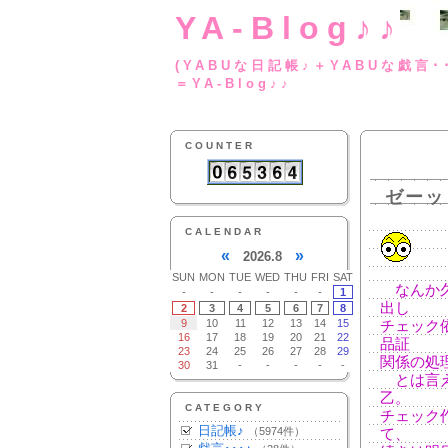
YA-Blog♪♪
(YABUな日記帳♪＋
＝YA-Blog♪♪
COUNTER
ゼーッ
CALENDAR
«
»
2026.8
SUN
MON
TUE
WED
THU
FRI
SAT
なんか久
-
-
-
-
-
-
1
出し
2
3
4
5
6
7
8
9
10
11
12
13
14
15
チェック
16
17
18
19
20
21
22
品証
23
24
25
26
27
28
29
関係の処
30
31
-
-
-
-
-
とは言え
乙。
CATEGORY
チェック
日記帳♪
（5974件）
て、