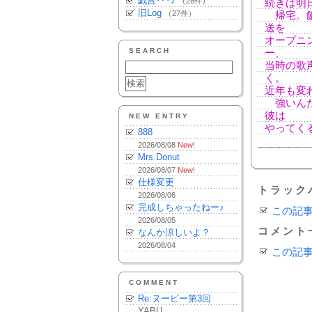
戯言･･･♪
（28件）
続きは明
旧Log
（27件）
帰宅。飯
送を
オープニ
SEARCH
ー、
当時の歌
く。
近年も変
強いんだ
彼は
NEW ENTRY
やってく
888
2026/08/08
New!
Mrs.Donut
2026/08/07
New!
仕様変更
トラック
2026/08/06
完成しちゃったねー♪
この記
2026/08/05
コメント
なんか涼しいよ？
2026/08/04
この記
COMMENT
Re:ヌーピー第3回
YABU