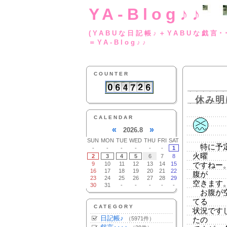
YA-Blog♪♪
(YABUな日記帳♪＋
＝YA-Blog♪♪
COUNTER
休み明
CALENDAR
«
»
2026.8
SUN
MON
TUE
WED
THU
FRI
SAT
特に予定
-
-
-
-
-
-
1
火曜
2
3
4
5
6
7
8
9
10
11
12
13
14
15
ですねー
16
17
18
19
20
21
22
腹が
23
24
25
26
27
28
29
空きます
30
31
-
-
-
-
-
お腹が空
てる
CATEGORY
状況です
日記帳♪
（5971件）
たの