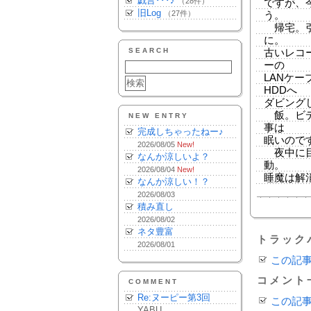
戯言･･･♪
（28件）
ですが、
旧Log
（27件）
う。
帰宅。引
に。
SEARCH
古いレコ
ーの
LANケ
HDDへ
ダビング
飯。ビデ
NEW ENTRY
事は
完成しちゃったねー♪
眠いので
2026/08/05
New!
夜中に目
なんか涼しいよ？
動。
2026/08/04
New!
睡魔は解
なんか涼しい！？
2026/08/03
積み直し
2026/08/02
ネタ豊富
トラック
2026/08/01
この記
コメント
COMMENT
Re:ヌーピー第3回
この記
YABU