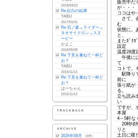
販売中だそ
2018/04/23
が・・・
Re:紅白の結果
ココはや
YABU
さて、会
2017/01/01
む
Re:石ノ森→ライダー→
状態に。
ネオサイクロン→スヌ
と、
ーピー
またｶﾞｸ
かよこ
設定
2016/05/08
温度28
Re:下見を兼ねて一杯ど
午後には
お？
て
YABU
コトで。
2015/11/13
駅降りて
Re:下見を兼ねて一杯ど
前に
お？
張り紙が
はーちゃん
る。
2015/11/13
立ち読み
い
ですが、
TRACKBACK
本屋
4～5軒
20時頃
ARCHIVE
リと
土日に寝
2026年08月
（6件）