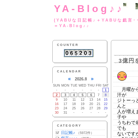
YA-Blog♪♪
(YABUな日記帳♪＋
＝YA-Blog♪♪
COUNTER
3億円
CALENDAR
«
»
2026.8
SUN
MON
TUE
WED
THU
FRI
SAT
月曜から
-
-
-
-
-
-
1
汗が
2
3
4
5
6
7
8
9
10
11
12
13
14
15
ジトーっ
16
17
18
19
20
21
22
んと
23
24
25
26
27
28
29
人が増え
30
31
-
-
-
-
-
子や
うちわで
CATEGORY
でも
日記帳♪
（5972件）
ないです