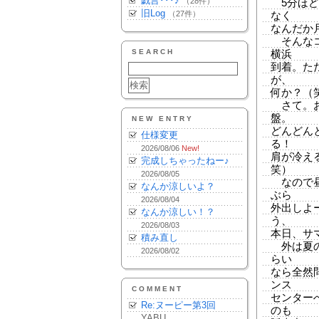
戯言･･･♪
（28件）
5分ほど
旧Log
（27件）
なく
なんだか
そんなコ
SEARCH
横浜
到着。た
が、
何か？（
さて。お
盤。
NEW ENTRY
どんどん
仕様変更
る！
2026/08/06
New!
肩が冷え
完成しちゃったねー♪
笑）
2026/08/05
なので昼
なんか涼しいよ？
ぶら
2026/08/04
外出しよ
なんか涼しい！？
う、
2026/08/03
本日、サ
積み直し
外は夏の
2026/08/02
らい
なら全然
ンス
COMMENT
センター
Re:ヌーピー第3回
のも
YABU