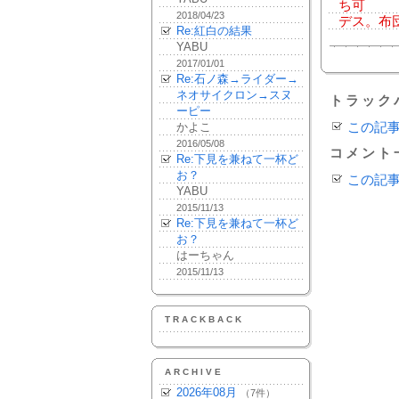
ち可
2018/04/23
デス。布
Re:紅白の結果
YABU
2017/01/01
Re:石ノ森→ライダー→
ネオサイクロン→スヌ
トラック
ーピー
かよこ
この記
2016/05/08
コメント
Re:下見を兼ねて一杯ど
お？
この記
YABU
2015/11/13
Re:下見を兼ねて一杯ど
お？
はーちゃん
2015/11/13
TRACKBACK
ARCHIVE
2026年08月
（7件）