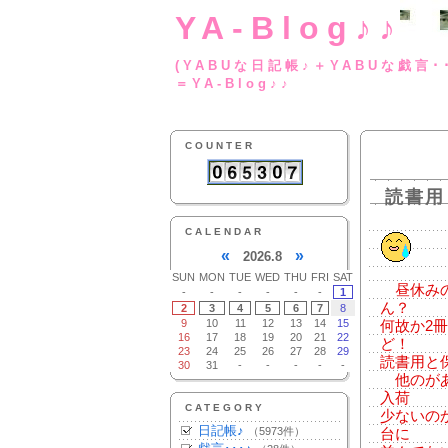
YA-Blog♪♪
(YABUな日記帳♪＋
＝YA-Blog♪♪
COUNTER
読書用
CALENDAR
«
»
2026.8
SUN
MON
TUE
WED
THU
FRI
SAT
昼休みの
-
-
-
-
-
-
1
ん？
2
3
4
5
6
7
8
9
10
11
12
13
14
15
何故か2
16
17
18
19
20
21
22
ど！
23
24
25
26
27
28
29
読書用と
30
31
-
-
-
-
-
他のがあ
入荷
CATEGORY
少ないの
日記帳♪
（5973件）
台に