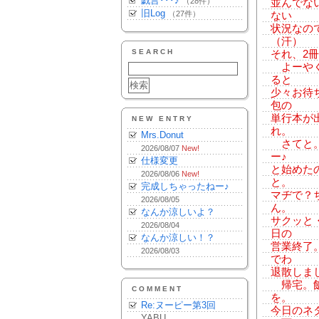
戯言･･･♪
（28件）
並んでな
旧Log
（27件）
ない
状況なの
（汗）
SEARCH
それ、2
よーやく
ると
少々お待
包の
単行本が
NEW ENTRY
れ。
Mrs.Donut
さてと。
2026/08/07
New!
ー♪
仕様変更
と始めた
2026/08/06
New!
と。
完成しちゃったねー♪
マヂで？
2026/08/05
ん。
なんか涼しいよ？
サクッと
2026/08/04
日の
なんか涼しい！？
営業終了
2026/08/03
でわ
退散しま
帰宅。飯
COMMENT
を。
Re:ヌーピー第3回
今日のネ
YABU