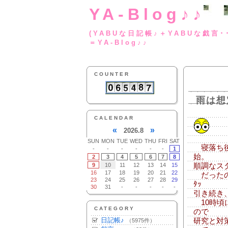
YA-Blog♪♪
(YABUな日記帳♪＋
＝YA-Blog♪♪
COUNTER
雨は想
CALENDAR
«
»
2026.8
SUN
MON
TUE
WED
THU
FRI
SAT
寝落ち後
-
-
-
-
-
-
1
始。
2
3
4
5
6
7
8
9
10
11
12
13
14
15
順調なス
16
17
18
19
20
21
22
だったので
23
24
25
26
27
28
29
ﾀｯ
30
31
-
-
-
-
-
引き続き
10時頃
CATEGORY
ので
日記帳♪
研究と対
（5975件）