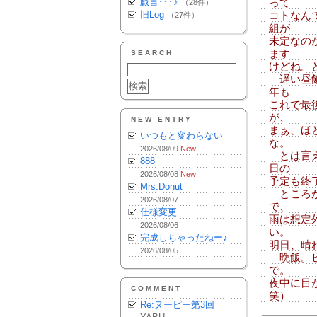
戯言･･･♪
って
（28件）
旧Log
コトなん
（27件）
組が
未定なの
ます
SEARCH
けどね。
遅い昼飯
年も
これで最
が、
NEW ENTRY
まぁ、ほ
いつもと変わらない
な。
2026/08/09
New!
とは言え
888
日の
2026/08/08
New!
予定も終
Mrs.Donut
ところが
2026/08/07
で、
仕様変更
雨は想定
2026/08/06
い。
完成しちゃったねー♪
明日、晴
2026/08/05
晩飯。ビ
で。
夜中に目
COMMENT
笑）
Re:ヌーピー第3回