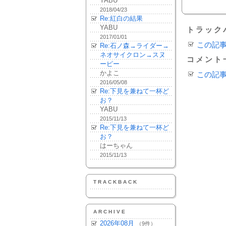
YABU
2018/04/23
Re:紅白の結果
YABU
トラック
2017/01/01
この記
Re:石ノ森→ライダー→
ネオサイクロン→スヌ
コメント
ーピー
かよこ
この記
2016/05/08
Re:下見を兼ねて一杯ど
お？
YABU
2015/11/13
Re:下見を兼ねて一杯ど
お？
はーちゃん
2015/11/13
TRACKBACK
ARCHIVE
2026年08月
（9件）