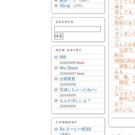
戯言･･･♪
（28件）
てくてく
旧Log
（27件）
傘を
差しても
ちの
SEARCH
雨宿りを
ュ！
ダンダン
で。
なんとか
な訳で。
NEW ENTRY
昨日
888
同様CA
2026/08/08
New!
退散しま
Mrs.Donut
みも
2026/08/07
New!
雨、風、
仕様変更
帰宅。今
2026/08/06
トに
完成しちゃったねー♪
なりそう
2026/08/05
夜中に目
なんか涼しいよ？
か？
2026/08/04
みたいな
COMMENT
Re:ヌーピー第3回
YABU