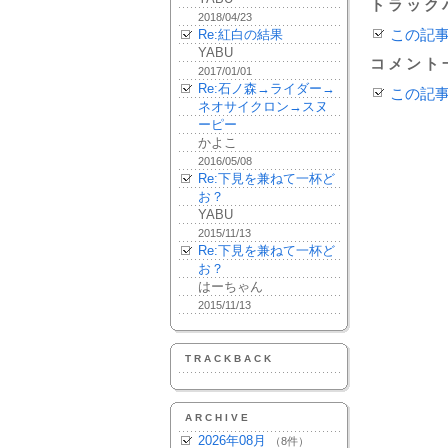
トラック
2018/04/23
Re:紅白の結果
この記
YABU
コメント
2017/01/01
Re:石ノ森→ライダー→
この記
ネオサイクロン→スヌ
ーピー
かよこ
2016/05/08
Re:下見を兼ねて一杯ど
お？
YABU
2015/11/13
Re:下見を兼ねて一杯ど
お？
はーちゃん
2015/11/13
TRACKBACK
ARCHIVE
2026年08月
（8件）