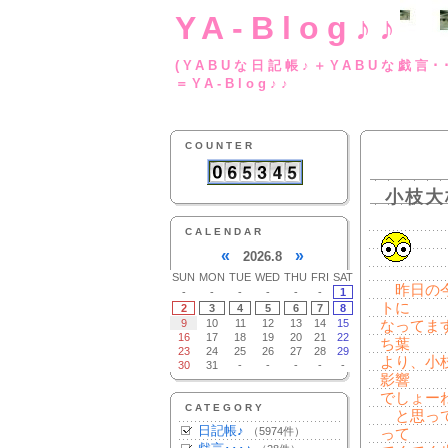
YA-Blog♪♪
(YABUな日記帳♪＋
＝YA-Blog♪♪
COUNTER
小枝大
CALENDAR
«
»
2026.8
SUN
MON
TUE
WED
THU
FRI
SAT
昨日の今
-
-
-
-
-
-
1
トに
2
3
4
5
6
7
8
9
10
11
12
13
14
15
なってま
16
17
18
19
20
21
22
ち葉
23
24
25
26
27
28
29
より、小
30
31
-
-
-
-
-
影響
でしょー
CATEGORY
と思って
日記帳♪
（5974件）
って