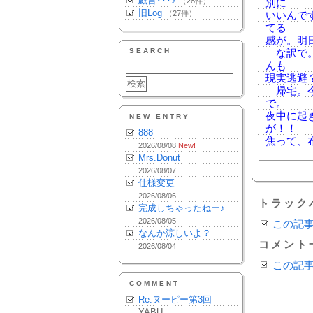
戯言･･･♪
（28件）
別に
旧Log
（27件）
いいんで
てる
感が。明
SEARCH
な訳で。
んも
現実逃避
帰宅。今
で。
夜中に起
NEW ENTRY
が！！
888
焦って、
2026/08/08
New!
Mrs.Donut
2026/08/07
仕様変更
2026/08/06
トラック
完成しちゃったねー♪
2026/08/05
この記
なんか涼しいよ？
コメント
2026/08/04
この記
COMMENT
Re:ヌーピー第3回
YABU