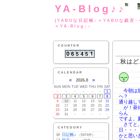
YA-Blog♪♪
(YABUな日記帳♪＋
＝YA-Blog♪♪
COUNTER
秋はど
CALENDAR
«
»
2026.8
SUN
MON
TUE
WED
THU
FRI
SAT
今朝は急
-
-
-
-
-
-
1
へ？
2
3
4
5
6
7
8
9
10
11
12
13
14
15
通り越し
16
17
18
19
20
21
22
が！昼休
23
24
25
26
27
28
29
らん
30
31
-
-
-
-
-
ですよ。
さてと。
CATEGORY
日・・・
日記帳♪
（5974件）
かと思い