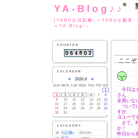
YA-Blog♪♪
(YABUな日記帳♪＋
＝YA-Blog♪♪
COUNTER
ここぞ
CALENDAR
«
»
2026.8
SUN
MON
TUE
WED
THU
FRI
SAT
今日はエ
-
-
-
-
-
-
1
さん
2
3
4
5
6
7
8
9
10
11
12
13
14
15
全員いな
16
17
18
19
20
21
22
ついでに
23
24
25
26
27
28
29
すが
30
31
-
-
-
-
-
ヨユーで
さて。時
CATEGORY
か！
日記帳♪
（5971件）
昨日から