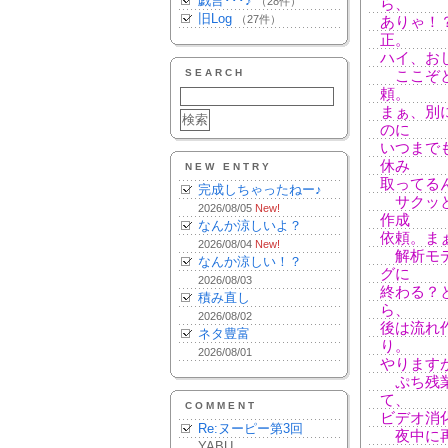
戯言･･･♪
（28件）
ら、
旧Log
（27件）
ありゃ！
正。
ハイ、お
SEARCH
ここぞと
頼。
まぁ、別
のに
いつまで
休み
NEW ENTRY
取ってる
完成しちゃったねー♪
サクッと
2026/08/05
New!
作成
なんか涼しいよ？
依頼。ま
2026/08/04
New!
解析モデ
なんか涼しい！？
グに
2026/08/03
終わる？
積み直し
ら、
2026/08/02
後は流れ
ネタ豊富
り。
2026/08/01
やります
ぷち残業
て、
COMMENT
ビデオ消
Re:ヌーピー第3回
夜中に再
YABU