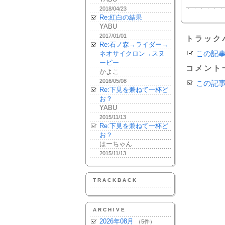
2018/04/23
Re:紅白の結果
YABU
2017/01/01
トラック
Re:石ノ森→ライダー→
ネオサイクロン→スヌ
この記
ーピー
コメント
かよこ
2016/05/08
この記
Re:下見を兼ねて一杯ど
お？
YABU
2015/11/13
Re:下見を兼ねて一杯ど
お？
はーちゃん
2015/11/13
TRACKBACK
ARCHIVE
2026年08月
（5件）