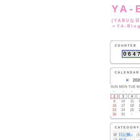
YA-
(YA
＝YA-Blo
COUNTER
CALENDAR
«
202
SUN
MON
TUE
W
-
-
-
2
3
4
9
10
11
16
17
18
23
24
25
30
31
-
CATEGORY
日記帳♪
（5