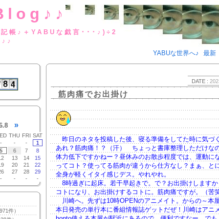
Blog♪♪
BUな日記帳♪＋YABUな戯言･･･
g♪♪
YABUな世界へ♪
最新
DATE :
202
筋肉痛でお出掛け
»
6.8
ED
THU
FRI
SAT
昨日のネタを投稿した後、寝る準備をしてた時に気づ
-
-
-
1
あれ？筋肉痛！？（汗） ちょっと書庫整理しただけな
5
6
7
8
体力低下ですかねー？昼休みのお散歩程度では、運動に
12
13
14
15
19
20
21
22
ってコト？使ってる筋肉が違うから仕方なし？まぁ、と
26
27
28
29
全身が軽くイタイ感じデス。やれやれ。
-
-
-
-
8時過ぎに起床。若干早起きで。で？お出掛けしますか
コトになり、お出掛けするコトに。筋肉痛ですが。（苦
川崎へ。先ずは10時OPENのアニメイト。からの～本
本日発売の単行本に番組情報誌ゲットだぜ！川崎はアニ
971件）
honto使える本屋が駅近にあるので、便利ですなー。で