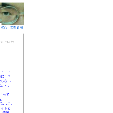
♪)÷2
RSS
管理者用
3/11/25 (土)
く・・・
のに！？
ならない
にかく。
！って
笑）
屋はしご。
メイトと
も、普段