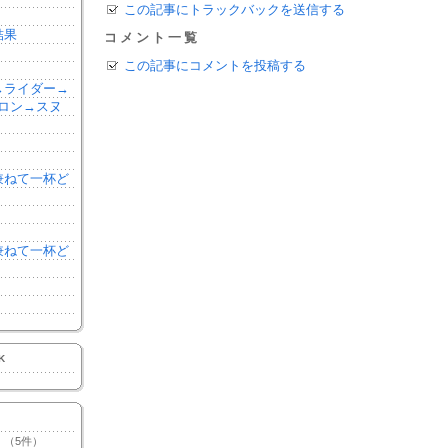
この記事にトラックバックを送信する
結果
コメント一覧
この記事にコメントを投稿する
森→ライダー→
ロン→スヌ
を兼ねて一杯ど
を兼ねて一杯ど
K
（5件）