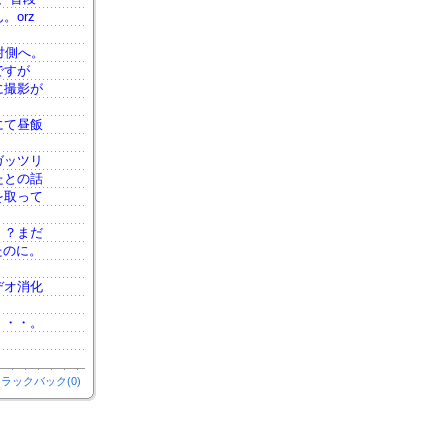
orz
対側へ。
ですが
に撮影が
にて昼飯
ガッツリ
たとの話
を取って
！？まだ
たのに。
デオ消化
・・・。
ラックバック(0)