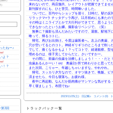
28件）
来れないので、両店舗共、レイアウトが把握できてません。
件）
新刊探すのにも、ひと苦労。時間喰いました。
ついでに。百均やらショップを巡り、11時だ。駅の反
リラックマ×ラ チッタデッラ再び。11月初めにも来たの
その時はミニライブとかで大行列ができてて、思うよう
できなかったというお嬢。撮影会リベンジで。（笑）
無事に？撮影も済んだみたいですので、退散。駅地下
喰って、帰るコトに。
帰宅。再びお出掛け。今度は歯医者へ。左上の奥歯、
Y
穴が空いてるとのコト。神経ギリギリのところまで削っ
ったねー♪
でして、痛くなるかもよ！？ってコトで、経過観察。型
ew!
埋めるのは、様子見してからだと。さいですかー。
いよ？
その間に、前歯の虫歯を治療しましょう！・・・だと
ew!
虫歯あるんかーい！orz 奥歯2か所で終わりかと思って
い！？
また次回。こりゃー、年越しちゃいますな。やれやれ。
帰宅。スッカリ夕方なので、オヤツ抜きで。晩飯。ビ
済ませたら、今日も寝落ち。お疲れ様。
夜中に再起動。なんだか筋肉痛がマシマシな気がする
早く寝ましょう。布団でね♪
2023/11/25(土)
日記帳♪
コメント(0)
ト
ー第3回
トラックバック一覧