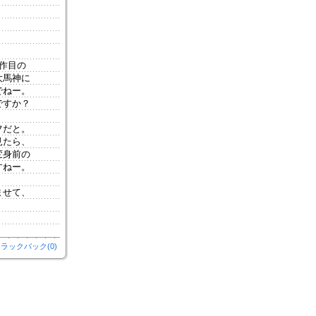
作目の
大馬神に
でねー。
ですか？
フだと。
見たら、
変身前の
すねー。
ませて、
ラックバック(0)