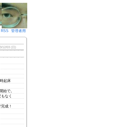
♪)÷2
RSS
管理者用
3/12/03 (日)
時起床
開始で。
定もなく
で完成！