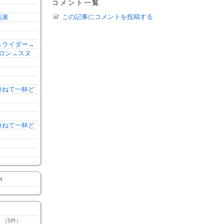
コメント一覧
この記事にコメントを投稿する
結果
森→ライダー→
ロン→スヌ
を兼ねて一杯ど
を兼ねて一杯ど
K
（5件）