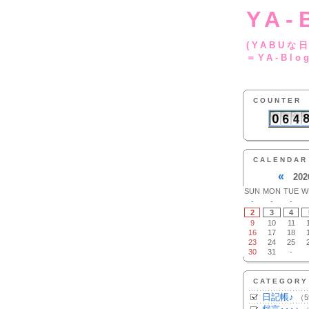
YA-
(YA
＝YA-Blo
COUNTER
CALENDAR
«
202
SUN
MON
TUE
W
-
-
-
2
3
4
9
10
11
16
17
18
23
24
25
30
31
-
CATEGORY
日記帳♪
（5