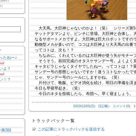
28件）
件）
大天馬。大巨神じゃないのかよ！（笑） シリーズ第5
ヤットデタマンより、ピンチに登場。大巨神と合体し、
なるサポートメカですよ。大巨神は巨大ロボットですの
動物型メカが多いので、ココは大巨神より大天馬の出番
ってコトは、次も！？
Y
ちなみに。くわえているのは大巨神が使う矢がモチー
ったねー♪
そうそう。前回完成のオタスケサンデー号。よくよく
ew!
キャタピラじゃなくタイヤでしたねー。ってコトは！？
いよ？
サンデー号の形態じゃないですか！迷うコトなかったで
ew!
じゃ、サンデー号のシールにしますかね。（笑）
い！？
片付けて、晩飯。ビデオ消化を続け、明日の準備を済
今日も早寝早起き。（笑）
今日のネタを投稿したら、布団へ。早く寝ましょう。
2023/12/03(日)
日記帳♪
コメント(0)
ト
トラックバック一覧
この記事にトラックバックを送信する
ー第3回