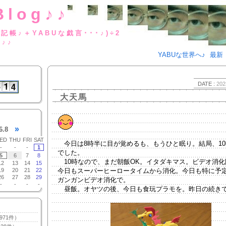
Blog♪♪
BUな日記帳♪＋YABUな戯言･･･
g♪♪
YABUな世界へ♪
最新
DATE :
202
大天馬
»
6.8
ED
THU
FRI
SAT
今日は8時半に目が覚めるも、もうひと眠り。結局、10
-
-
-
1
でした。
5
6
7
8
10時なので、まだ朝飯OK。イタダキマス。ビデオ消化
12
13
14
15
19
20
21
22
今日もスーパーヒーロータイムから消化。今日も特に予
26
27
28
29
ガンガンビデオ消化で。
-
-
-
-
昼飯。オヤツの後、今日も食玩プラモを。昨日の続き
971件）