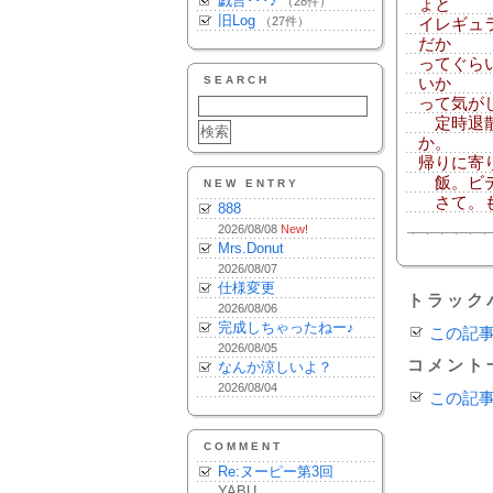
戯言･･･♪
（28件）
ょと
旧Log
（27件）
イレギュ
だか
ってぐら
SEARCH
いか
って気が
定時退散
か。
帰りに寄
飯。ビデ
NEW ENTRY
さて。も
888
2026/08/08
New!
Mrs.Donut
2026/08/07
仕様変更
トラック
2026/08/06
完成しちゃったねー♪
この記
2026/08/05
コメント
なんか涼しいよ？
2026/08/04
この記
COMMENT
Re:ヌーピー第3回
YABU