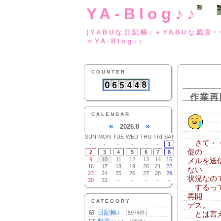
YA-Blog♪♪
(YABUな日記帳♪＋
＝YA-Blog♪♪
COUNTER
作業再
CALENDAR
«
»
2026.8
SUN
MON
TUE
WED
THU
FRI
SAT
さて・・
-
-
-
-
-
-
1
促の
2
3
4
5
6
7
8
9
10
11
12
13
14
15
メルを送
16
17
18
19
20
21
22
ない
23
24
25
26
27
28
29
状況なの
30
31
-
-
-
-
-
するって
再開
CATEGORY
デス。
日記帳♪
（5974件）
とは言え