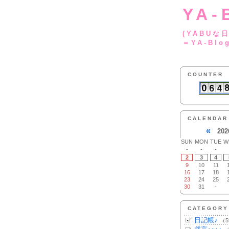
YA-
(YA
＝YA-Blo
COUNTER
CALENDAR
«
202
SUN
MON
TUE
W
-
-
-
2
3
4
9
10
11
16
17
18
23
24
25
30
31
-
CATEGORY
日記帳♪
（5