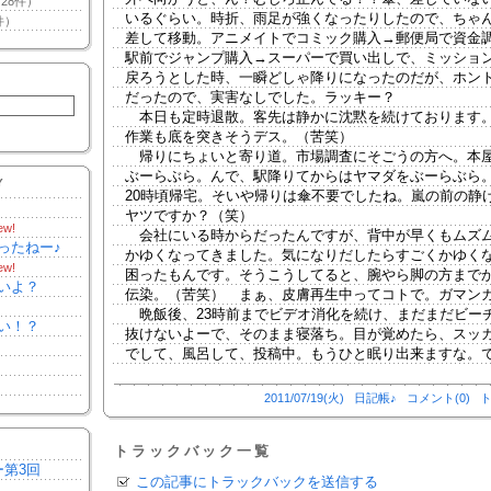
28件）
いるぐらい。時折、雨足が強くなったりしたので、ちゃ
件）
差して移動。アニメイトでコミック購入→郵便局で資金
駅前でジャンプ購入→スーパーで買い出しで、ミッショ
戻ろうとした時、一瞬どしゃ降りになったのだが、ホン
だったので、実害なしでした。ラッキー？
本日も定時退散。客先は静かに沈黙を続けております
作業も底を突きそうデス。（苦笑）
帰りにちょいと寄り道。市場調査にそごうの方へ。本屋と
ぶーらぶら。んで、駅降りてからはヤマダをぶーらぶら
Y
20時頃帰宅。そいや帰りは傘不要でしたね。嵐の前の静
ヤツですか？（笑）
ew!
会社にいる時からだったんですが、背中が早くもムズ
ったねー♪
かゆくなってきました。気になりだしたらすごくかゆく
ew!
困ったもんです。そうこうしてると、腕やら脚の方まで
いよ？
伝染。（苦笑） まぁ、皮膚再生中ってコトで。ガマン
晩飯後、23時前までビデオ消化を続け、まだまだビー
い！？
抜けないよーで、そのまま寝落ち。目が覚めたら、スッ
でして、風呂して、投稿中。もうひと眠り出来ますな。
2011/07/19(火)
日記帳♪
コメント(0)
ト
トラックバック一覧
ー第3回
この記事にトラックバックを送信する