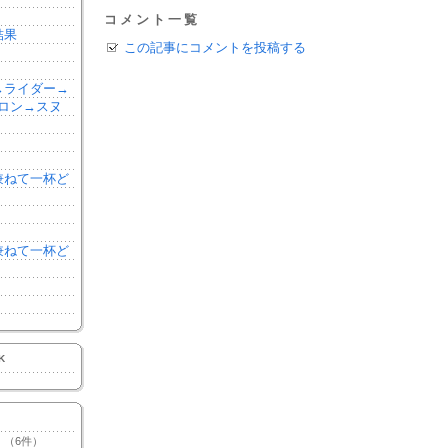
コメント一覧
結果
この記事にコメントを投稿する
森→ライダー→
ロン→スヌ
を兼ねて一杯ど
を兼ねて一杯ど
K
（6件）