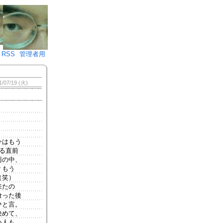
♪)÷2
RSS
管理者用
1/07/19 (火)
今はもう
る直前
雨の中、
？もう
（笑）
来たの
喰った後
ひと言。
決めて、
い人も