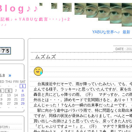
Blog♪♪
BUな日記帳♪＋YABUな戯言･･･
g♪♪
YABUな世界へ♪
最新
DATE :
201
ムズムズ
»
6.8
ED
THU
FRI
SAT
台風接近中だそーで、雨が降っていたみたい。でも、
-
-
-
1
止んでる様子。ラッキー♪と思っていたんですが、家を出
5
6
7
8
轟音と共にどしゃ降りの雨。（汗） マヂっすか。この
12
13
14
15
19
20
21
22
外出とは・・・。諦めモードで玄関開けると、ありゃ！
26
27
28
29
止んじゃった！？なんか一瞬の出来事だったよーです。
-
-
-
-
駅に向かう途中はパラパラ雨で、特に問題なく出勤出
ですが、同様の状況が昼休みにもありまして。べんとー
買い出しへ出掛けようと思っていたら、戻ってきた人が
『どしゃぶりですよー！』と。（汗） マヂで？覚悟を
972件）
外へ向かうと、ん？むしろ止んでる！？傘、差していな