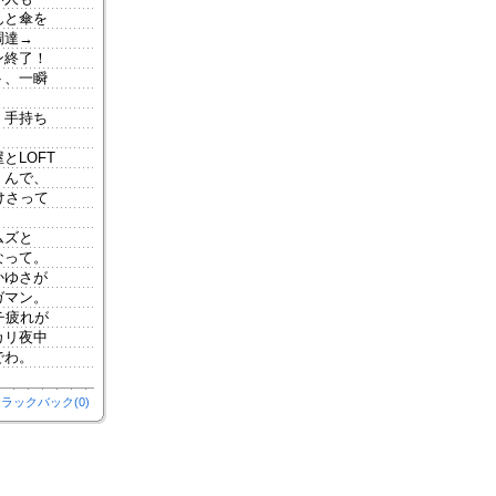
んと傘を
調達→
ン終了！
ト、一瞬
。手持ち
LOFT
。んで、
けさって
ムズと
なって。
かゆさが
ガマン。
チ疲れが
カリ夜中
でわ。
ラックバック(0)