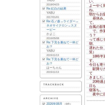
YABU
い、
2018/04/23
よーやく
Re:紅白の結果
ね。
YABU
朝からお
2017/01/01
昼休み。
Re:石ノ森→ライダー→
て。
ネオサイクロン→スヌ
台風の影
ーピー
で。作業
かよこ
う？
2016/05/08
って感じ
Re:下見を兼ねて一杯ど
朝、
お？
遅れた分
YABU
笑）
2015/11/13
18時半
Re:下見を兼ねて一杯ど
す。
お？
今日も寄
はーちゃん
駅降りた
2015/11/13
て
きました
20時過
TRACKBACK
日も
寝落ち。
夜中に目
ARCHIVE
2026年08月
（9件）