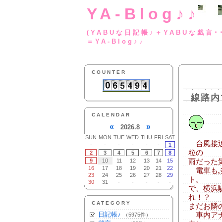
YA-Blog♪♪
(YABUな日記帳♪＋
＝YA-Blog♪♪
COUNTER
線路内
CALENDAR
«
»
2026.8
SUN
MON
TUE
WED
THU
FRI
SAT
台風接近
-
-
-
-
-
-
1
粒の
2
3
4
5
6
7
8
9
10
11
12
13
14
15
雨だった
16
17
18
19
20
21
22
電車もふ
23
24
25
26
27
28
29
ト。
30
31
-
-
-
-
-
で、横浜
れ！？
CATEGORY
まだお隣
日記帳♪
車内アナ
（5975件）