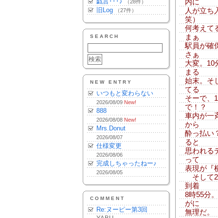
戯言･･･♪
内に
（28件）
旧Log
人が立ち
（27件）
笑）
何考えて
まぁ
SEARCH
駅員が確
さぁ
大変。1
まる
始末。そ
NEW ENTRY
てる
いつもと変わらない
そーで、
2026/08/09
New!
で！？
888
車内が一
2026/08/08
New!
から
Mrs.Donut
酔っ払い
2026/08/07
ると
仕様変更
思われる
2026/08/06
って
完成しちゃったねー♪
表現が『
2026/08/05
そして2
到着
8時55
COMMENT
がに
Re:ヌーピー第3回
無理だ。