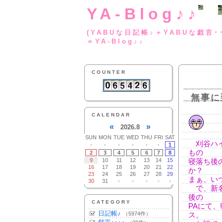
YA-Blog♪♪
(YABUな日記帳♪＋
＝YA-Blog♪♪
COUNTER
無事に
CALENDAR
«
»
2026.8
SUN
MON
TUE
WED
THU
FRI
SAT
刈谷ハイ
-
-
-
-
-
-
1
もの
2
3
4
5
6
7
8
9
10
11
12
13
14
15
寝落ち後
16
17
18
19
20
21
22
か？
23
24
25
26
27
28
29
まぁ、い
30
31
-
-
-
-
-
で、新名
後の
CATEGORY
PAにて
日記帳♪
（5974件）
ス。