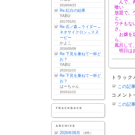
んで、再
2018/04/23
喰い
Re:紅白の結果
放題で。
YABU
と。
2017/01/01
ウチもな
Re:石ノ森→ライダー→
さ。
ネオサイクロン→スヌ
お嬢を送
ーピー
ら、
かよこ
風呂して
2016/05/08
明日はお
Re:下見を兼ねて一杯ど
お？
YABU
2015/11/13
Re:下見を兼ねて一杯ど
トラック
お？
はーちゃん
この記
2015/11/13
コメント
この記
TRACKBACK
ARCHIVE
2026年08月
（8件）