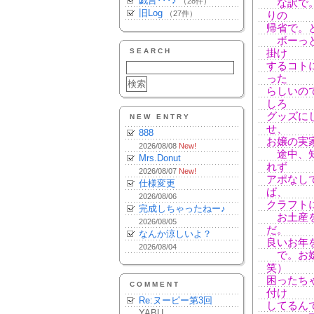
戯言･･･♪
（28件）
な訳で。
旧Log
（27件）
りの
帰省で。
ボーっと
SEARCH
掛け
するコト
った
らしいの
しろ
グッズに
NEW ENTRY
せ、
888
お嬢の実
2026/08/08
New!
途中、知
Mrs.Donut
れず
2026/08/07
New!
アポなし
仕様変更
ば、
2026/08/06
クラフト
完成しちゃったねー♪
お土産を
2026/08/05
だ。
なんか涼しいよ？
良いお年
2026/08/04
で。お嬢
笑）
困ったち
COMMENT
付け
Re:ヌーピー第3回
してるん
YABU