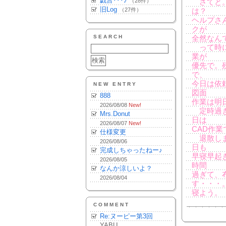
戯言･･･♪
（28件）
さてと。
旧Log
（27件）
は？
ヘルプさ
クが
SEARCH
全然なん
って時に
業が
優先で。
で、
今日は依
NEW ENTRY
図面
888
作業は明
2026/08/08
New!
定時過ぎ
Mrs.Donut
日は
2026/08/07
New!
CAD作
仕様変更
退散しま
2026/08/06
日も
完成しちゃったねー♪
早寝早起
2026/08/05
時間
なんか涼しいよ？
過ぎて、
2026/08/04
す・・・
寝よう。
COMMENT
Re:ヌーピー第3回
YABU