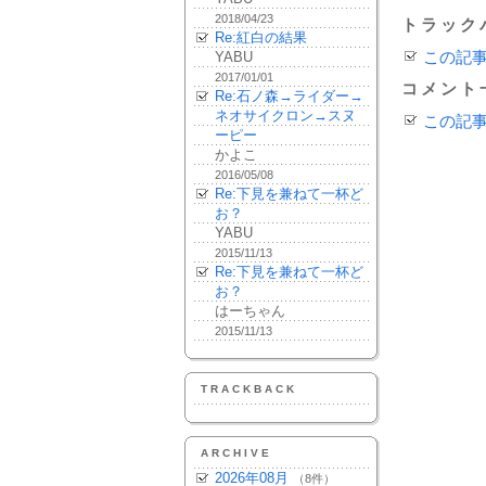
2018/04/23
トラック
Re:紅白の結果
YABU
この記
2017/01/01
コメント
Re:石ノ森→ライダー→
ネオサイクロン→スヌ
この記
ーピー
かよこ
2016/05/08
Re:下見を兼ねて一杯ど
お？
YABU
2015/11/13
Re:下見を兼ねて一杯ど
お？
はーちゃん
2015/11/13
TRACKBACK
ARCHIVE
2026年08月
（8件）