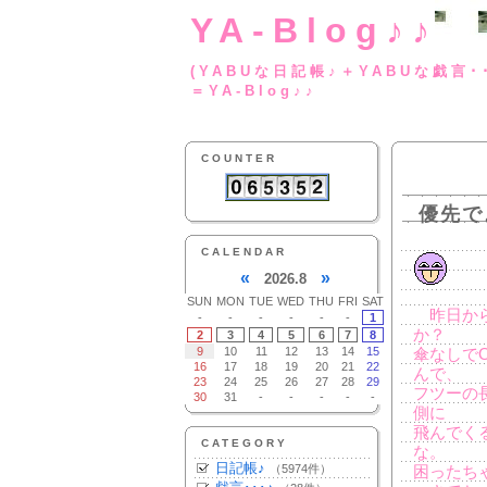
YA-Blog♪♪
(YABUな日記帳♪＋
＝YA-Blog♪♪
COUNTER
優先で
CALENDAR
«
»
2026.8
SUN
MON
TUE
WED
THU
FRI
SAT
昨日から
-
-
-
-
-
-
1
か？
2
3
4
5
6
7
8
9
10
11
12
13
14
15
傘なしで
16
17
18
19
20
21
22
んで、
23
24
25
26
27
28
29
フツーの
30
31
-
-
-
-
-
側に
飛んでく
CATEGORY
な。
日記帳♪
（5974件）
困ったち