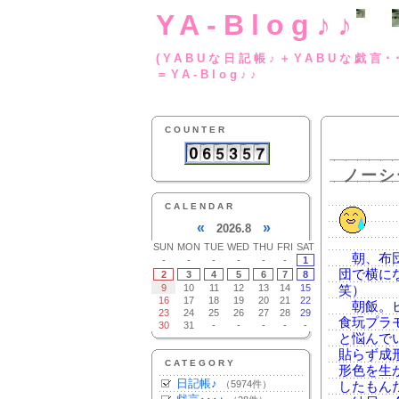
YA-Blog♪♪
(YABUな日記帳♪＋
＝YA-Blog♪♪
COUNTER
ノーシ
CALENDAR
«
»
2026.8
SUN
MON
TUE
WED
THU
FRI
SAT
朝、布団
-
-
-
-
-
-
1
団で横に
2
3
4
5
6
7
8
9
10
11
12
13
14
15
笑）
16
17
18
19
20
21
22
朝飯。ビ
23
24
25
26
27
28
29
食玩プラ
30
31
-
-
-
-
-
と悩んで
貼らず成
CATEGORY
形色を生
日記帳♪
（5974件）
したもん