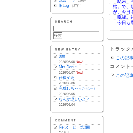
戯言･･･♪
（28件）
結局、今
旧Log
（27件）
始。で、
が、今日
晩飯。後
SEARCH
今日も早
トラック
NEW ENTRY
888
この記
2026/08/08
New!
コメント
Mrs.Donut
2026/08/07
New!
この記
仕様変更
2026/08/06
完成しちゃったねー♪
2026/08/05
なんか涼しいよ？
2026/08/04
COMMENT
Re:ヌーピー第3回
YABU