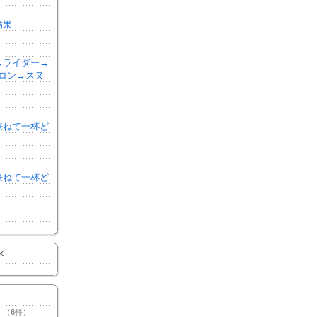
結果
森→ライダー→
ロン→スヌ
を兼ねて一杯ど
を兼ねて一杯ど
K
（6件）