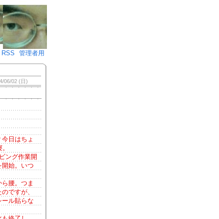
♪)÷2
RSS
管理者用
4/06/02 (日)
？今日はちょ
寝。
ビング作業開
を開始。いつ
から腰。つま
たのですが、
シール貼らな
化も終了し