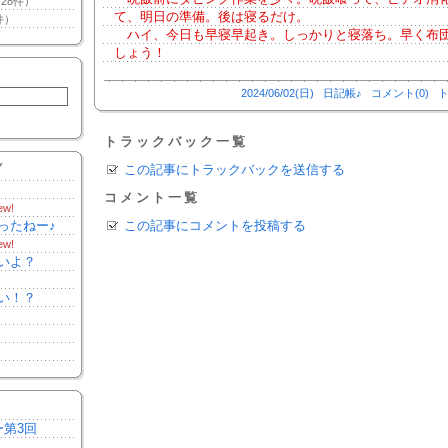
28件）
て、明日の準備。後は寝るだけ。
件）
ハイ、今日も早寝早起き。しっかりと寝落ち。早く布
しょう！
2024/06/02(日)
日記帳♪
コメント(0)
ト
トラックバック一覧
Y
この記事にトラックバックを送信する
コメント一覧
ew!
ったねー♪
この記事にコメントを投稿する
ew!
いよ？
い！？
ー第3回