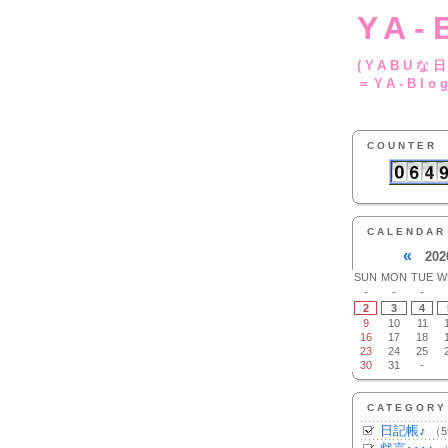
YA-
(YA
＝YA-Blo
COUNTER
CALENDAR
«
202
SUN
MON
TUE
W
-
-
-
2
3
4
9
10
11
16
17
18
23
24
25
30
31
-
CATEGORY
日記帳♪
（5