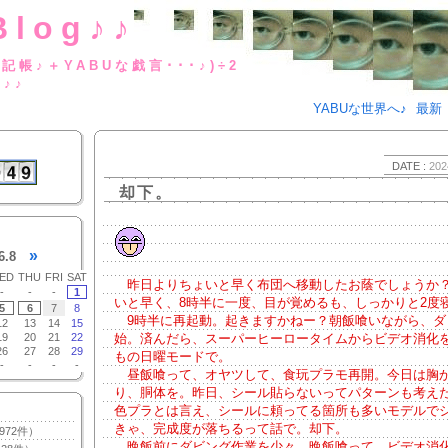
Blog♪♪
BUな日記帳♪＋YABUな戯言･･･
g♪♪
YABUな世界へ♪
最新
DATE :
202
却下。
»
6.8
ED
THU
FRI
SAT
昨日よりちょいと早く布団へ移動したお蔭でしょうか
-
-
-
1
いと早く、8時半に一度、目が覚めるも、しっかりと2度
5
6
7
8
9時半に再起動。起きますかねー？朝飯喰いながら、ダ
12
13
14
15
19
20
21
22
始。済んだら、スーパーヒーロータイムからビデオ消化
26
27
28
29
もの日曜モードで。
-
-
-
-
昼飯喰って、オヤツして、食玩プラモ再開。今日は胸
り、胴体を。昨日、シール貼らないってパターンも考え
色プラとは言え、シールに頼ってる箇所も多いモデルで
きゃ、完成度が落ちるって話で。却下。
972件）
晩飯前にダビング作業を少々。晩飯喰って、ビデオ消