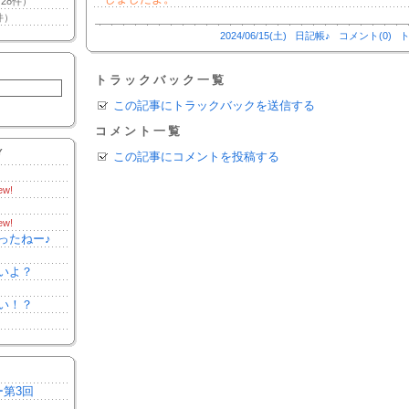
28件）
件）
2024/06/15(土)
日記帳♪
コメント(0)
ト
トラックバック一覧
この記事にトラックバックを送信する
コメント一覧
Y
この記事にコメントを投稿する
ew!
ew!
ったねー♪
いよ？
い！？
ー第3回