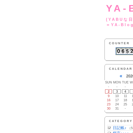
YA-
(YA
＝YA-Blo
COUNTER
CALENDAR
«
202
SUN
MON
TUE
W
-
-
-
2
3
4
9
10
11
16
17
18
23
24
25
30
31
-
CATEGORY
日記帳♪
（5