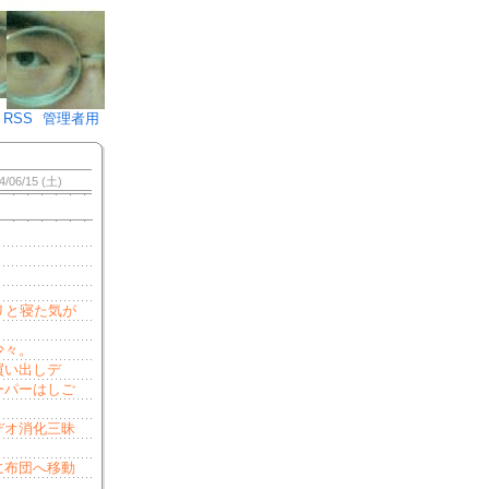
♪)÷2
RSS
管理者用
4/06/15 (土)
リと寝た気が
少々。
買い出しデ
ーパーはしご
デオ消化三昧
に布団へ移動