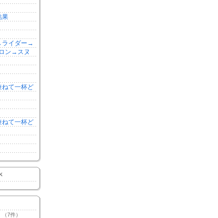
結果
森→ライダー→
ロン→スヌ
を兼ねて一杯ど
を兼ねて一杯ど
K
（7件）