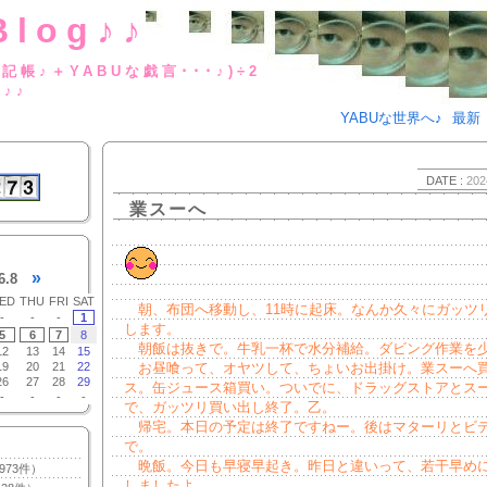
Blog♪♪
BUな日記帳♪＋YABUな戯言･･･
g♪♪
YABUな世界へ♪
最新
DATE :
202
業スーへ
»
6.8
ED
THU
FRI
SAT
朝、布団へ移動し、11時に起床。なんか久々にガッツ
-
-
-
1
します。
5
6
7
8
朝飯は抜きで。牛乳一杯で水分補給。ダビング作業を
12
13
14
15
19
20
21
22
お昼喰って、オヤツして、ちょいお出掛け。業スーへ
26
27
28
29
ス。缶ジュース箱買い。ついでに、ドラッグストアとス
-
-
-
-
で、ガッツリ買い出し終了。乙。
帰宅。本日の予定は終了ですねー。後はマターリとビ
で。
晩飯。今日も早寝早起き。昨日と違いって、若干早め
973件）
しましたよ。