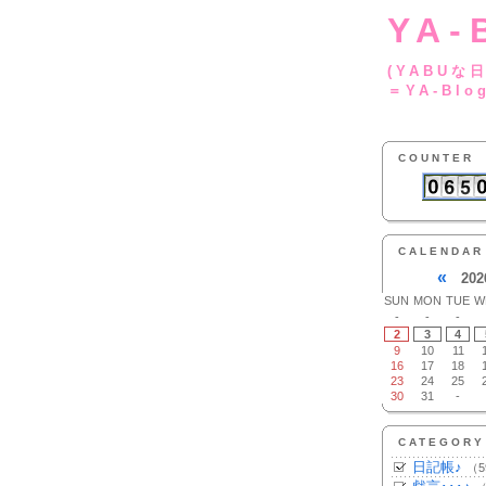
YA-
(YA
＝YA-Blo
COUNTER
CALENDAR
«
202
SUN
MON
TUE
W
-
-
-
2
3
4
9
10
11
16
17
18
23
24
25
30
31
-
CATEGORY
日記帳♪
（5