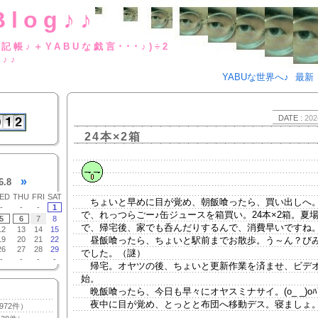
Blog♪♪
BUな日記帳♪＋YABUな戯言･･･
g♪♪
YABUな世界へ♪
最新
DATE :
202
24本×2箱
»
6.8
ED
THU
FRI
SAT
ちょいと早めに目が覚め、朝飯喰ったら、買い出しへ
-
-
-
1
で、れっつらごー♪缶ジュースを箱買い。24本×2箱。夏
5
6
7
8
で、帰宅後、家でも呑んだりするんで、消費早いですね
12
13
14
15
19
20
21
22
昼飯喰ったら、ちょいと駅前までお散歩。う～ん？び
26
27
28
29
でした。（謎）
-
-
-
-
帰宅。オヤツの後、ちょいと更新作業を済ませ、ビデ
始。
晩飯喰ったら、今日も早々にオヤスミナサイ。(o_ _)oﾊﾞ
夜中に目が覚め、とっとと布団へ移動デス。寝ましょ
972件）