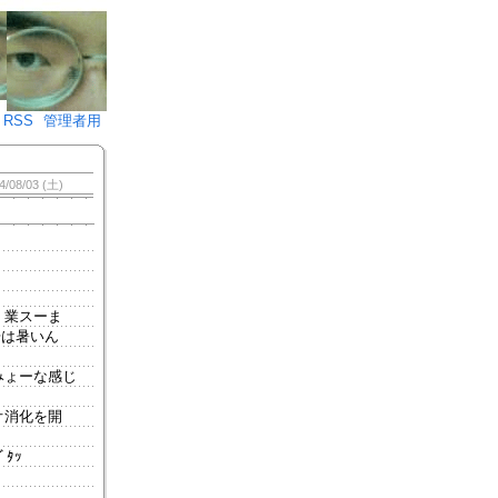
♪)÷2
RSS
管理者用
4/08/03 (土)
。業スーま
場は暑いん
。
みょーな感じ
オ消化を開
ﾀｯ
。