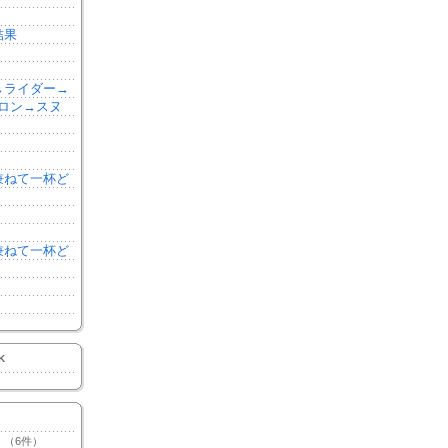
結果
森→ライダー→
ロン→スヌ
を兼ねて一杯ど
を兼ねて一杯ど
K
（6件）