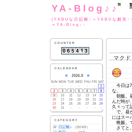
YA-Blog♪♪
(YABUな日記帳♪＋
＝YA-Blog♪♪
COUNTER
マクド
CALENDAR
«
»
2026.8
SUN
MON
TUE
WED
THU
FRI
SAT
今日は7
-
-
-
-
-
-
1
な。
2
3
4
5
6
7
8
9
10
11
12
13
14
15
朝飯。昼
16
17
18
19
20
21
22
んだ時が
23
24
25
26
27
28
29
久々って
30
31
-
-
-
-
-
で。昼か
にはスー
CATEGORY
晩飯。マ
日記帳♪
（5974件）
さてと。