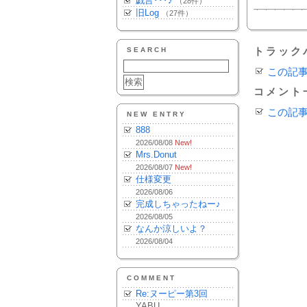
戯言･･･♪
（28件）
旧Log
（27件）
SEARCH
トラック
この記
コメント
この記
NEW ENTRY
888
2026/08/08
New!
Mrs.Donut
2026/08/07
New!
仕様変更
2026/08/06
完成しちゃったねー♪
2026/08/05
なんか涼しいよ？
2026/08/04
COMMENT
Re:ヌーピー第3回
YABU