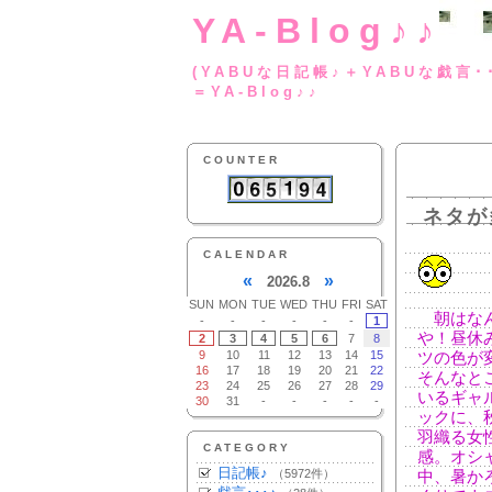
YA-Blog♪♪
(YABUな日記帳♪＋
＝YA-Blog♪♪
COUNTER
ネタが
CALENDAR
«
»
2026.8
SUN
MON
TUE
WED
THU
FRI
SAT
朝はなん
-
-
-
-
-
-
1
や！昼休
2
3
4
5
6
7
8
9
10
11
12
13
14
15
ツの色が
16
17
18
19
20
21
22
そんなと
23
24
25
26
27
28
29
いるギャ
30
31
-
-
-
-
-
ックに、
羽織る女
CATEGORY
感。オシ
日記帳♪
（5972件）
中、暑か