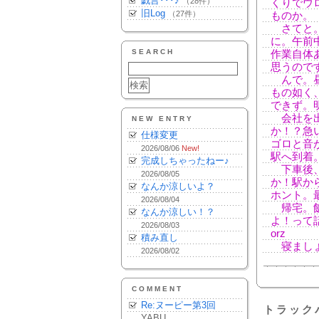
戯言･･･♪
（28件）
くりでウ
旧Log
（27件）
ものか。
さてと。
に。午前
SEARCH
作業自体
思うので
んで。昼
もの如く
できず。
会社を出
NEW ENTRY
か！？急
仕様変更
ゴロと音
2026/08/06
New!
駅へ到着
完成しちゃったねー♪
下車後、
2026/08/05
か！駅か
なんか涼しいよ？
ホント。
2026/08/04
帰宅。飯
なんか涼しい！？
よ！って
2026/08/03
orz
積み直し
寝ましょ
2026/08/02
COMMENT
Re:ヌーピー第3回
トラック
YABU