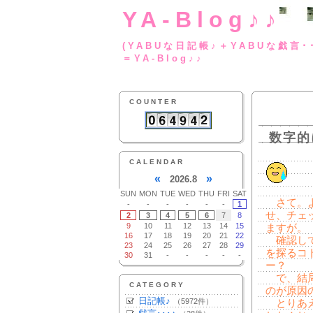
YA-Blog♪♪
(YABUな日記帳♪＋
＝YA-Blog♪♪
COUNTER
数字的
CALENDAR
«
»
2026.8
SUN
MON
TUE
WED
THU
FRI
SAT
さて。よ
-
-
-
-
-
-
1
せ、チェ
2
3
4
5
6
7
8
9
10
11
12
13
14
15
ますが。
16
17
18
19
20
21
22
確認して
23
24
25
26
27
28
29
を探るコ
30
31
-
-
-
-
-
ー？
で、結局
CATEGORY
のが原因
日記帳♪
（5972件）
とりあえ