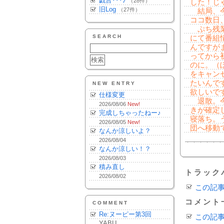
戯言･･･♪
（28件）
した！じ
旧Log
（27件）
結局、今
ココ数日
ぷち残業
SEARCH
にて番組
んですが
ってから
のに。（
をキャン
たいんで
NEW ENTRY
欲しいで
仕様変更
退散。今
2026/08/06
New!
きが確定
完成しちゃったねー♪
寝落ち。
2026/08/05
New!
団へ移動
なんか涼しいよ？
2026/08/04
なんか涼しい！？
2026/08/03
積み直し
トラック
2026/08/02
この記
コメント
COMMENT
Re:ヌーピー第3回
この記
YABU