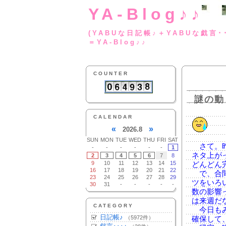
YA-Blog♪♪
(YABUな日記帳♪＋
＝YA-Blog♪♪
COUNTER
謎の動
CALENDAR
«
»
2026.8
SUN
MON
TUE
WED
THU
FRI
SAT
さて。昨
-
-
-
-
-
-
1
ネタ上が
2
3
4
5
6
7
8
9
10
11
12
13
14
15
どんどん
16
17
18
19
20
21
22
で、合間
23
24
25
26
27
28
29
ツをいろ
30
31
-
-
-
-
-
数の影響
は来週だ
CATEGORY
今日もみ
日記帳♪
（5972件）
確保して