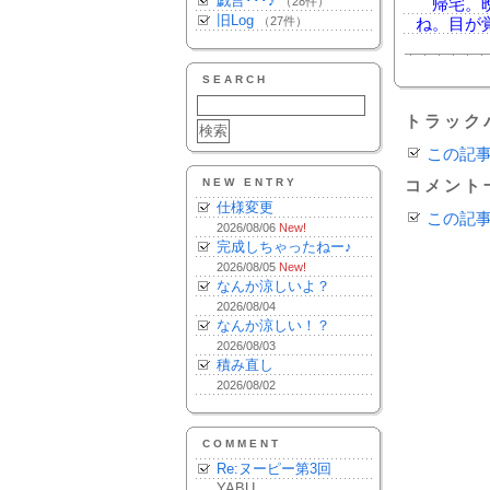
戯言･･･♪
（28件）
帰宅。晩
旧Log
（27件）
ね。目が
SEARCH
トラック
この記
NEW ENTRY
コメント
仕様変更
この記
2026/08/06
New!
完成しちゃったねー♪
2026/08/05
New!
なんか涼しいよ？
2026/08/04
なんか涼しい！？
2026/08/03
積み直し
2026/08/02
COMMENT
Re:ヌーピー第3回
YABU