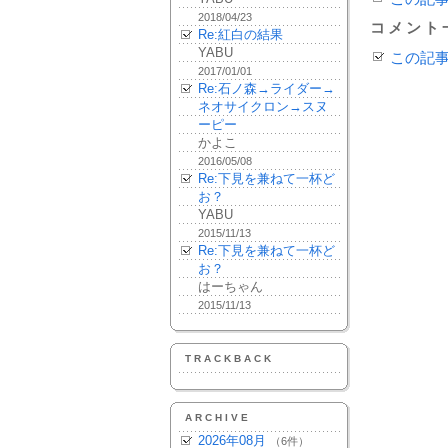
2018/04/23
コメント
Re:紅白の結果
YABU
この記
2017/01/01
Re:石ノ森→ライダー→
ネオサイクロン→スヌ
ーピー
かよこ
2016/05/08
Re:下見を兼ねて一杯ど
お？
YABU
2015/11/13
Re:下見を兼ねて一杯ど
お？
はーちゃん
2015/11/13
TRACKBACK
ARCHIVE
2026年08月
（6件）