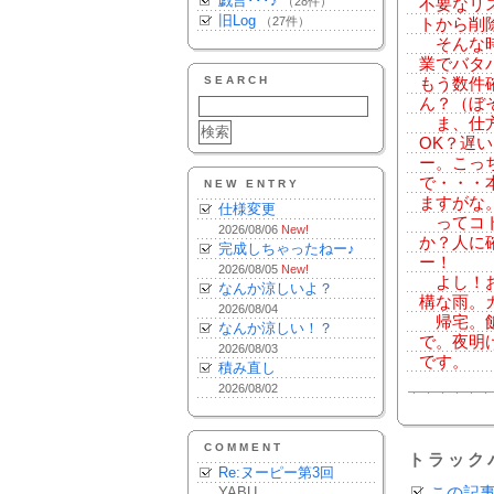
戯言･･･♪
（28件）
不要なリ
旧Log
（27件）
トから削
そんな時
業でバタ
SEARCH
もう数件
ん？（ぼ
ま、仕方
OK？遅
ー。こっ
で・・・
NEW ENTRY
ますがな
仕様変更
ってコト
2026/08/06
New!
か？人に
完成しちゃったねー♪
ー！
2026/08/05
New!
よし！お
なんか涼しいよ？
構な雨。
2026/08/04
帰宅。飯
なんか涼しい！？
で。夜明
2026/08/03
です。
積み直し
2026/08/02
COMMENT
トラック
Re:ヌーピー第3回
YABU
この記