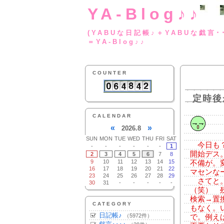
YA-Blog♪♪
(YABUな日記帳♪＋
＝YA-Blog♪♪
COUNTER
定時後
CALENDAR
«
»
2026.8
SUN
MON
TUE
WED
THU
FRI
SAT
今日も？
-
-
-
-
-
-
1
開始デス
2
3
4
5
6
7
8
9
10
11
12
13
14
15
不備が。
16
17
18
19
20
21
22
マセンな
23
24
25
26
27
28
29
さてと。
30
31
-
-
-
-
-
（笑） 
検索→置
CATEGORY
もなく。
日記帳♪
（5972件）
で。例え