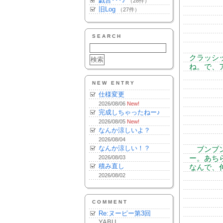
戯言･･･♪
（28件）
旧Log
（27件）
SEARCH
クラッシ
ね。で、
NEW ENTRY
仕様変更
2026/08/06
New!
完成しちゃったねー♪
2026/08/05
New!
なんか涼しいよ？
2026/08/04
なんか涼しい！？
ブンブン
2026/08/03
ー。あち
積み直し
なんで、
2026/08/02
COMMENT
Re:ヌーピー第3回
YABU