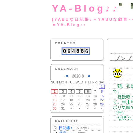
YA-Blog♪♪
(YABUな日記帳♪＋
＝YA-Blog♪♪
COUNTER
ブンブ
CALENDAR
«
»
2026.8
SUN
MON
TUE
WED
THU
FRI
SAT
朝、布団
-
-
-
-
-
-
1
で。
2
3
4
5
6
7
8
9
10
11
12
13
14
15
昼飯喰っ
16
17
18
19
20
21
22
て。年末
23
24
25
26
27
28
29
ボリ気味
30
31
-
-
-
-
-
（汗）
な訳で。
CATEGORY
日記帳♪
（5972件）