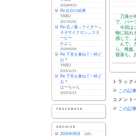
2018/04/23
Re:紅白の結果
YABU
刀身が伸
で、パー
2017/01/01
Re:石ノ森→ライダー→
今回はシ
ネオサイクロン→スヌ
物に貼れ
ーピー
感じで。
かよこ
んで。夕
ら、晩飯
2016/05/08
Re:下見を兼ねて一杯ど
寝落ち。
お？
YABU
2015/11/13
Re:下見を兼ねて一杯ど
お？
トラック
はーちゃん
この記
2015/11/13
コメント
この記
TRACKBACK
ARCHIVE
2026年08月
（6件）