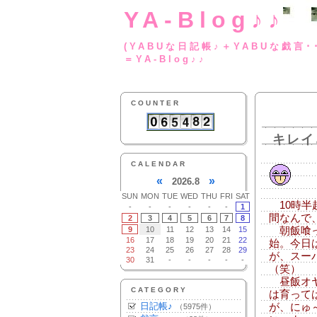
YA-Blog♪♪
(YABUな日記帳♪＋
＝YA-Blog♪♪
COUNTER
キレイ
CALENDAR
«
»
2026.8
SUN
MON
TUE
WED
THU
FRI
SAT
10時半
-
-
-
-
-
-
1
間なんで
2
3
4
5
6
7
8
9
10
11
12
13
14
15
朝飯喰っ
16
17
18
19
20
21
22
始。今日
23
24
25
26
27
28
29
が、スー
30
31
-
-
-
-
-
（笑）
昼飯オヤ
CATEGORY
は育って
日記帳♪
が、にゅ
（5975件）