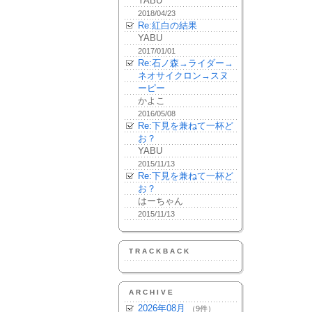
YABU
2018/04/23
Re:紅白の結果
YABU
2017/01/01
Re:石ノ森→ライダー→
ネオサイクロン→スヌ
ーピー
かよこ
2016/05/08
Re:下見を兼ねて一杯ど
お？
YABU
2015/11/13
Re:下見を兼ねて一杯ど
お？
はーちゃん
2015/11/13
TRACKBACK
ARCHIVE
2026年08月
（9件）