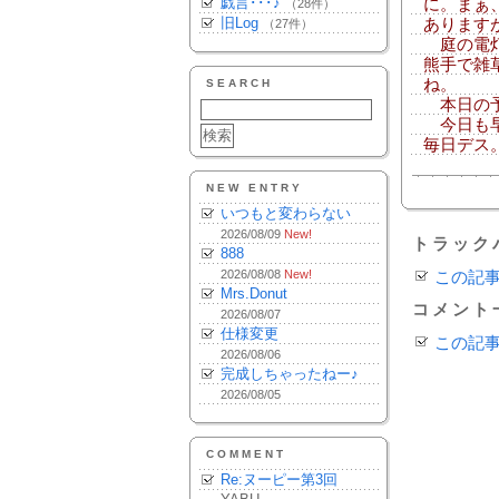
戯言･･･♪
に。まぁ
（28件）
旧Log
あります
（27件）
庭の電灯
熊手で雑
ね。
SEARCH
本日の予
今日も早
毎日デス
NEW ENTRY
いつもと変わらない
2026/08/09
New!
トラック
888
2026/08/08
New!
この記
Mrs.Donut
コメント
2026/08/07
仕様変更
この記
2026/08/06
完成しちゃったねー♪
2026/08/05
COMMENT
Re:ヌーピー第3回