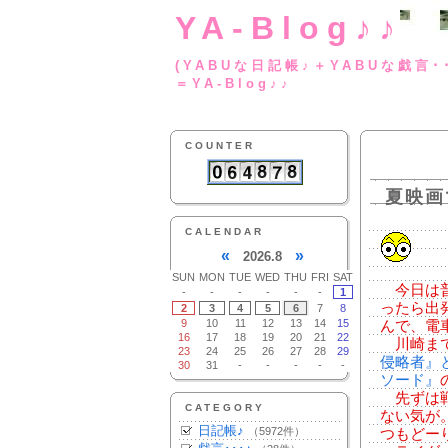
YA-Blog♪♪
(YABUな日記帳♪＋
＝YA-Blog♪♪
COUNTER
夏映画
CALENDAR
«
»
2026.8
SUN
MON
TUE
WED
THU
FRI
SAT
今日は普
-
-
-
-
-
-
1
ったら出
2
3
4
5
6
7
8
9
10
11
12
13
14
15
んで、電車
16
17
18
19
20
21
22
川崎まで
23
24
25
26
27
28
29
侵略者』
30
31
-
-
-
-
-
ソード』
先ずは戦
CATEGORY
ない気が
日記帳♪
（5972件）
つもどー