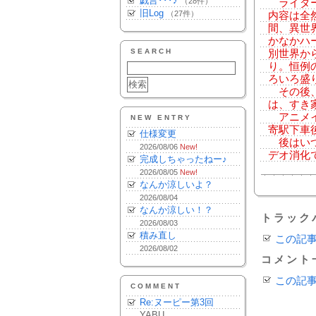
戯言･･･♪
（28件）
ライダー
旧Log
（27件）
内容は全
間、異世
かなかハ
SEARCH
別世界か
り。恒例
ろいろ盛
その後、
は、すき
アニメイ
NEW ENTRY
寄駅下車
仕様変更
後はいつ
2026/08/06
New!
デオ消化
完成しちゃったねー♪
2026/08/05
New!
なんか涼しいよ？
2026/08/04
なんか涼しい！？
トラック
2026/08/03
積み直し
この記
2026/08/02
コメント
この記
COMMENT
Re:ヌーピー第3回
YABU