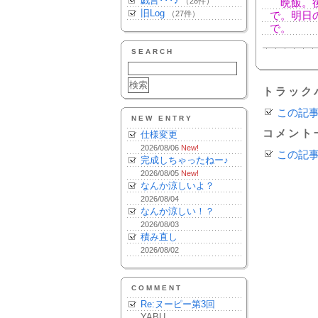
戯言･･･♪
（28件）
晩飯。後
旧Log
（27件）
で。明日
で。
SEARCH
トラック
この記
NEW ENTRY
コメント
仕様変更
2026/08/06
New!
この記
完成しちゃったねー♪
2026/08/05
New!
なんか涼しいよ？
2026/08/04
なんか涼しい！？
2026/08/03
積み直し
2026/08/02
COMMENT
Re:ヌーピー第3回
YABU