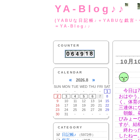
YA-Blog♪♪
(YABUな日記帳♪＋
＝YA-Blog♪♪
COUNTER
10月1
CALENDAR
«
»
2026.8
SUN
MON
TUE
WED
THU
FRI
SAT
今日は7
-
-
-
-
-
-
1
おはやう
2
3
4
5
6
7
8
9
10
11
12
13
14
15
く。体育
16
17
18
19
20
21
22
三連休に
23
24
25
26
27
28
29
朝飯。昼
30
31
-
-
-
-
-
びみょー
すが、結
CATEGORY
終わった
日記帳♪
（5972件）
したねー