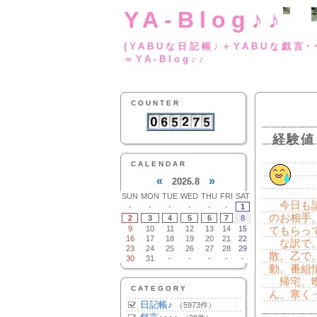
YA-Blog♪♪
(YABUな日記帳♪＋
＝YA-Blog♪♪
COUNTER
経験値
CALENDAR
«
»
2026.8
SUN
MON
TUE
WED
THU
FRI
SAT
今日も請
-
-
-
-
-
-
1
のお相手
2
3
4
5
6
7
8
9
10
11
12
13
14
15
てもらっ
16
17
18
19
20
21
22
な訳で。
23
24
25
26
27
28
29
散。乙で
30
31
-
-
-
-
-
動。番組
帰宅。晩
CATEGORY
ん、寒く
日記帳♪
（5973件）