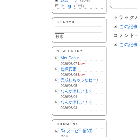
戯言･･･♪
（28件）
旧Log
（27件）
トラック
SEARCH
この記
コメント
この記
NEW ENTRY
Mrs.Donut
2026/08/07
New!
仕様変更
2026/08/06
New!
完成しちゃったねー♪
2026/08/05
なんか涼しいよ？
2026/08/04
なんか涼しい！？
2026/08/03
COMMENT
Re:ヌーピー第3回
YABU