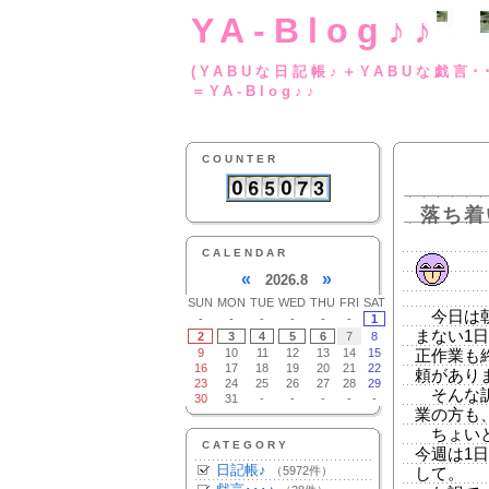
YA-Blog♪♪
(YABUな日記帳♪＋
＝YA-Blog♪♪
COUNTER
落ち着
CALENDAR
«
»
2026.8
SUN
MON
TUE
WED
THU
FRI
SAT
今日は朝
-
-
-
-
-
-
1
まない1
2
3
4
5
6
7
8
9
10
11
12
13
14
15
正作業も
16
17
18
19
20
21
22
頼があり
23
24
25
26
27
28
29
そんな訳
30
31
-
-
-
-
-
業の方も
ちょいと
CATEGORY
今週は1
日記帳♪
（5972件）
して。