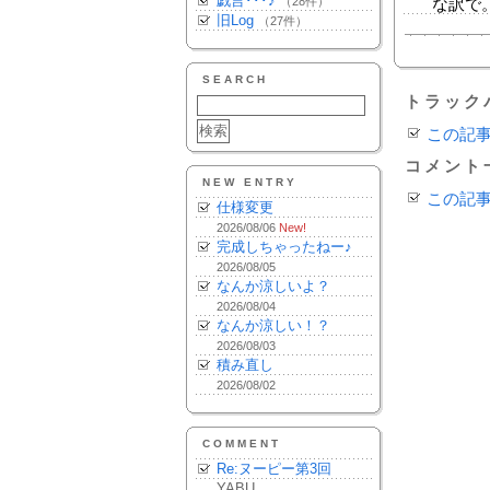
戯言･･･♪
（28件）
な訳で。
旧Log
（27件）
SEARCH
トラック
この記
コメント
NEW ENTRY
この記
仕様変更
2026/08/06
New!
完成しちゃったねー♪
2026/08/05
なんか涼しいよ？
2026/08/04
なんか涼しい！？
2026/08/03
積み直し
2026/08/02
COMMENT
Re:ヌーピー第3回
YABU